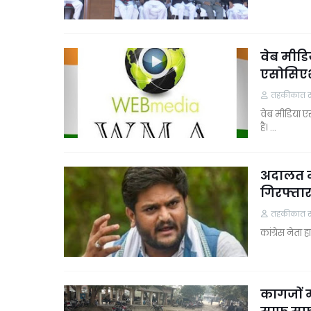
वेब मीडि
एसोसिएश
तहकीकात समा
वेब मीडिया ए
है। …
अदालत मे
गिरफ्ता
तहकीकात समा
कांग्रेस नेता
कागजों म