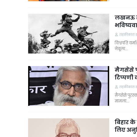
लखनऊ से 
भविष्यवाण
तहकीकात समा
विश्वपति वर्
नेबूला…
मैगसेसे 
टिप्पणी 
तहकीकात समा
मैगसेसे पुरस
मामला…
बिहार के प
लिए अनुप्