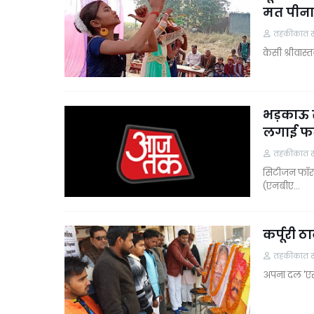
मत पीना 
तहकीकात समा
केसी श्रीवास्
भड़काऊ 
लगाई फ
तहकीकात समा
सिटीजन फॉर ज
(एनबीए…
कर्पूरी 
तहकीकात समा
अपना दल 'एस' 