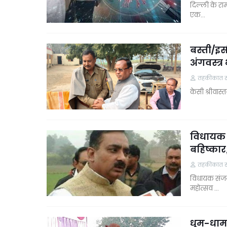
दिल्ली के रा
एक…
बस्ती/इस
अंगवस्त्
तहकीकात समा
केसी श्रीवास
विधायक 
बहिष्का
तहकीकात समा
विधायक संजय 
महोत्सव …
धूम-धाम 