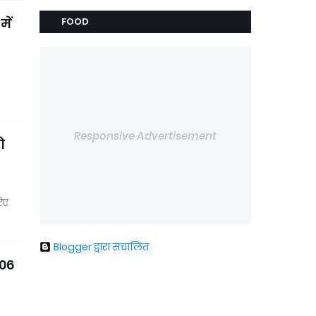
ें
FOOD
Responsive Advertisement
ो
िए
Blogger द्वारा संचालित
106