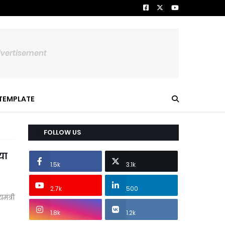
dvertisement
TEMPLATE
FOLLOW US
या
1.5k
3.1k
2.7k
500
ंत्री
1.8k
1.2k