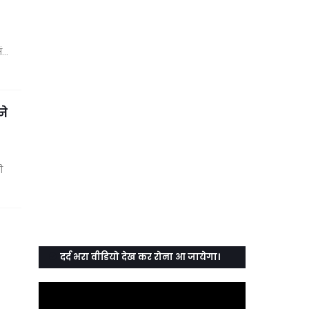
सं…
ने
ी
दर्द भरा वीडियो देख कर रोना आ जायेगा।