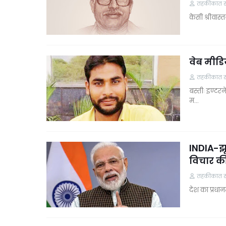
तहकीकात समा
केसी श्रीवास्
वेब मीडि
तहकीकात समा
बस्तीः इण्टर
म…
INDIA-झू
विचार क
तहकीकात समा
देश का प्रधान