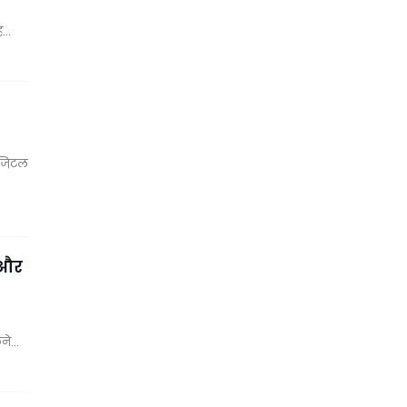
िह…
डिजिटल
 और
कने…