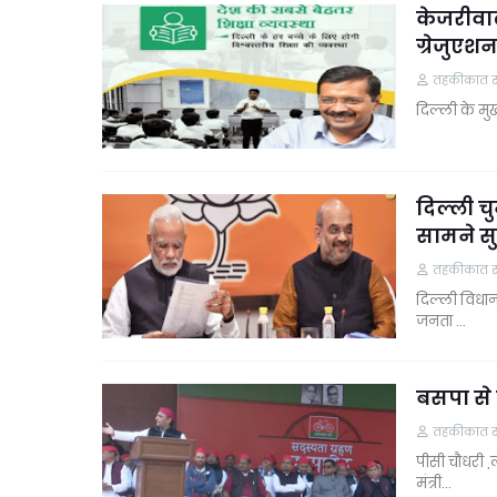
केजरीवाल
ग्रेजुएश
तहकीकात समा
दिल्ली के मु
दिल्ली च
सामने सु
तहकीकात समा
दिल्ली विधान
जनता …
बसपा से 
तहकीकात समा
पीसी चौधरी ,
मंत्री…