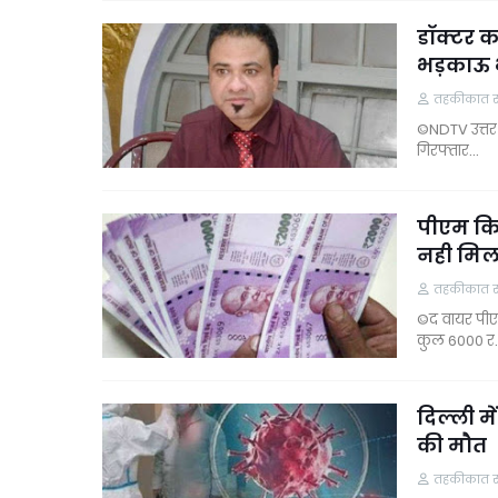
डॉक्टर क
भड़काऊ 
तहकीकात समा
©NDTV उत्तर 
गिरफ्तार…
पीएम कि
नही मिला
तहकीकात समा
©द वायर पीए
कुल 6000 र
दिल्ली म
की मौत
तहकीकात समा