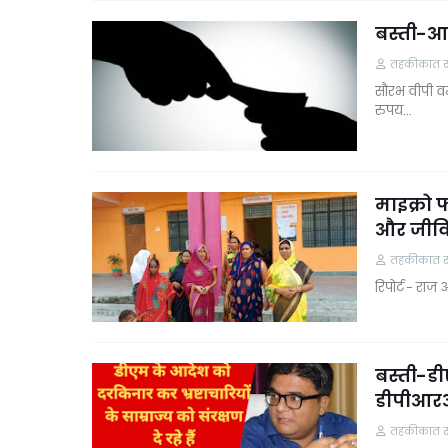
बस्ती-आ
तहकीकात समा
सौरभ वीपी वर
रुपय…
माइक्रो 
और जीव
तहकीकात समा
रिपोर्ट - राज
बस्ती-ड
डीपीआ
तहकीकात समा