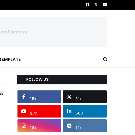
dvertisement
TEMPLATE
FOLLOW US
तक
1.5k
3.1k
2.7k
500
स
1.8k
1.2k