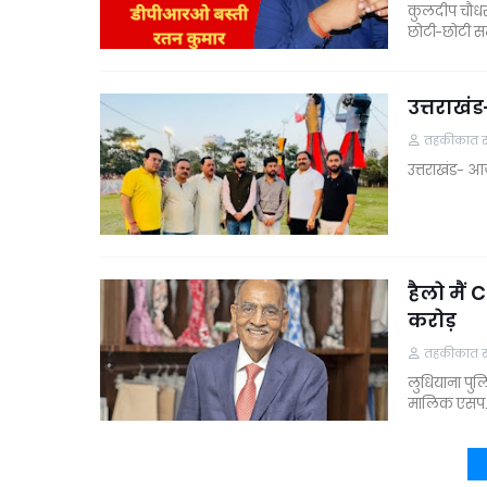
कुलदीप चौधर
छोटी-छोटी 
उत्तराखं
तहकीकात समा
उत्तराखंड- आज
हैलो मैं
करोड़
तहकीकात समा
लुधियाना पुल
मालिक एसप