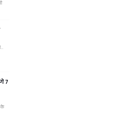
भी
न
यो…
गे 7
 के