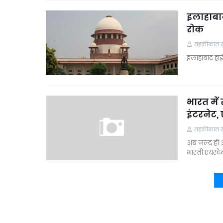
इलाहाबाद
रोक
तहकीकात समा
इलाहाबाद हाई
भारत में
इंटरनेट
तहकीकात समा
अब जल्द ही 
भारती एयरटे