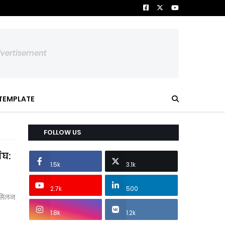
dvertisement
TEMPLATE
FOLLOW US
ंघ:
1.5k
3.1k
2.7k
500
ी मिलन
1.8k
1.2k