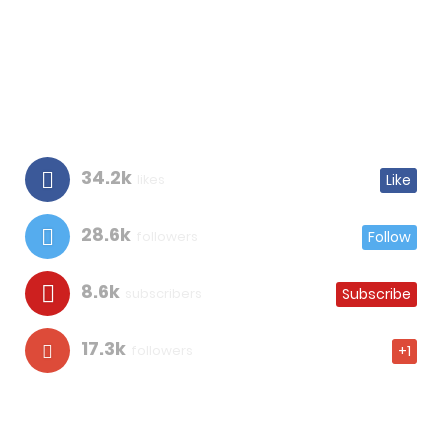
34.2k
likes
Like
28.6k
followers
Follow
8.6k
subscribers
Subscribe
17.3k
followers
+1