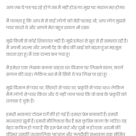
आप जब ये पत्र पढ़ रहे होंगे तब मैं नहीं होऊंगा। मुझ पर नाराज़ मत होना।
मैं जानता हूं कि आप में से कई लोगों को मेरी परवाह थी, आप लोग मुझसे
प्यार करते थे और आपने मेरा बहुत ख्याल भी रखा।
मुझे किसी से कोई शिकायत नहीं है। मुझे हमेशा से ख़ुद से ही समस्या रही है।
मैं अपनी आत्मा और अपनी देह के बीच की खाई को बढ़ता हुआ महसूस
करता रहा हूं। मैं एक दानव बन गया हूं।
मैं हमेशा एक लेखक बनना चाहता था। विज्ञान पर लिखने वाला, कार्ल
सगान की तरह। लेकिन अंत में मैं सिर्फ़ ये पत्र लिख पा रहा हूं।
मुझे विज्ञान से प्यार था, सितारों से प्यार था, प्रकृति से प्यार था।।। लेकिन
मैंने लोगों से प्यार किया और ये नहीं जान पाया कि वो कब के प्रकृति को
तलाक़ दे चुके हैं।
हमारी भावनाएं दोयम दर्जे की हो गई हैं। हमारा प्रेम बनावटी है। हमारी
मान्यताएं झूठी हैं। हमारी मौलिकता वैध है बस कृत्रिम कला के ज़रिए। यह
बेहद कठिन हो गया है कि हम प्रेम करें और दुखी न हों।एक आदमी की
क़ीमत उसकी तात्कालिक पहचान और नज़दीकी संभावना तक सीमित