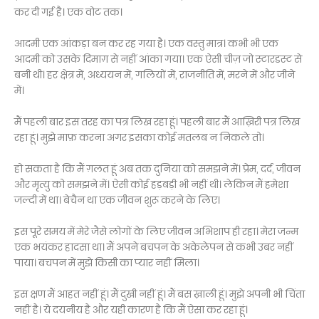
कर दी गई है। एक वोट तक।
आदमी एक आंकड़ा बन कर रह गया है। एक वस्तु मात्र। कभी भी एक
आदमी को उसके दिमाग़ से नहीं आंका गया। एक ऐसी चीज़ जो स्टारडस्ट से
बनी थी। हर क्षेत्र में, अध्ययन में, गलियों में, राजनीति में, मरने में और जीने
में।
मैं पहली बार इस तरह का पत्र लिख रहा हूं। पहली बार मैं आख़िरी पत्र लिख
रहा हूं। मुझे माफ़ करना अगर इसका कोई मतलब न निकले तो।
हो सकता है कि मैं ग़लत हूं अब तक दुनिया को समझने में। प्रेम, दर्द, जीवन
और मृत्यु को समझने में। ऐसी कोई हड़बड़ी भी नहीं थी। लेकिन मैं हमेशा
जल्दी में था। बेचैन था एक जीवन शुरू करने के लिए।
इस पूरे समय में मेरे जैसे लोगों के लिए जीवन अभिशाप ही रहा। मेरा जन्म
एक भयंकर हादसा था। मैं अपने बचपन के अकेलेपन से कभी उबर नहीं
पाया। बचपन में मुझे किसी का प्यार नहीं मिला।
इस क्षण मैं आहत नहीं हूं। मैं दुखी नहीं हूं। मैं बस ख़ाली हूं। मुझे अपनी भी चिंता
नहीं है। ये दयनीय है और यही कारण है कि मैं ऐसा कर रहा हूं।