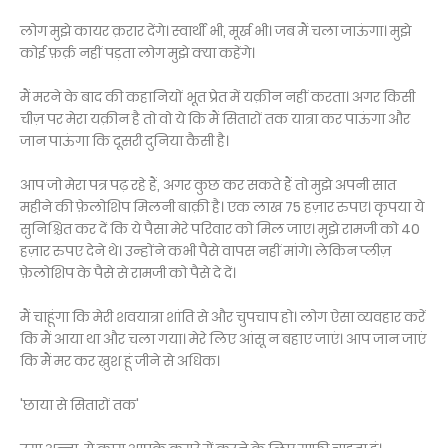
लोग मुझे कायर क़रार देंगे। स्वार्थी भी, मूर्ख भी। जब मैं चला जाऊंगा। मुझे
कोई फ़र्क़ नहीं पड़ता लोग मुझे क्या कहेंगे।
मैं मरने के बाद की कहानियों भूत प्रेत में यक़ीन नहीं करता। अगर किसी
चीज़ पर मेरा यक़ीन है तो वो ये कि मैं सितारों तक यात्रा कर पाऊंगा और
जान पाऊंगा कि दूसरी दुनिया कैसी है।
आप जो मेरा पत्र पढ़ रहे हैं, अगर कुछ कर सकते हैं तो मुझे अपनी सात
महीने की फ़ेलोशिप मिलनी बाक़ी है। एक लाख 75 हज़ार रुपए। कृपया ये
सुनिश्चित कर दें कि ये पैसा मेरे परिवार को मिल जाए। मुझे रामजी को 40
हज़ार रुपए देने थे। उन्होंने कभी पैसे वापस नहीं मांगे। लेकिन प्लीज़
फ़ेलोशिप के पैसे से रामजी को पैसे दे दें।
मैं चाहूंगा कि मेरी शवयात्रा शांति से और चुपचाप हो। लोग ऐसा व्यवहार करें
कि मैं आया था और चला गया। मेरे लिए आंसू न बहाए जाएं। आप जान जाएं
कि मैं मर कर ख़ुश हूं जीने से अधिक।
'छाया से सितारों तक'