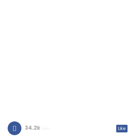
34.2k
likes
Like