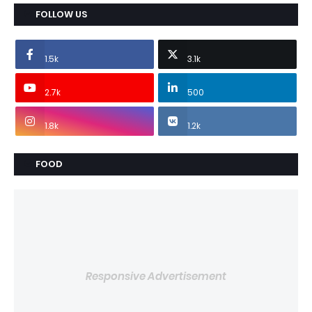
FOLLOW US
1.5k
3.1k
2.7k
500
1.8k
1.2k
FOOD
Responsive Advertisement