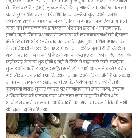
बिहार की राजनीति में गुरुवार को जो कुछ हुआ वो सरकर और राजनीति
के लिए काफ़ी अहम है. मुख्यमंत्री नीतीश कुमार ने एक अनोखा फैसला
करते हुए पश्चिम चम्पारण के भितिहरवा कन्हैया कुमार और कांग्रेस
विधायक शकील अहमद खान की 'संविधान बचाओ, नागरिकता बचाओ
यात्रा' को निकालने की इजाजत दी और साथ ही सभा भी करने दिया.
इसके पहले जिला प्रशासन ने इस यात्रा को रुकवाकर सभी को हिरासत
में ले लिया था और इसके बाद वहां काफी ड्रामा हुआ. पश्चिम चंपारण के
जिलाधिकारी ने एक दिन पहले ही इस यात्रा की अनुमति दी थी. लेकिन
बाद में प्रशासन ने अपने ही फैसले को पलटते हुए सभी को आदेश दिया कि
जहां जगह से यात्रा शुरू होनी है वहीं से जिले से बाहर चले जाएं. कन्हैया
कुमार और शकील अहमद सहित सभी लोग गांधी आश्रम में धरने पर बैठ
गये और उनका आरोप था कि स्थानीय सांसद और बिहार बीजेपी के अध्यक्ष
संजय जायसवाल के इशारे पर हो रहा है. लेकिन गुरुवार को जैसे ही
मुख्यमंत्री नीतीश कुमार को इस पूरे घटनाक्रम की ख़बर मिली, उन्होंने
अधिकारियों को जमकर डांटा और साफ़ साफ़ कहा कि विरोध और
आंदोलन करने का सबको अधिकार है. प्रशासन का काम है कि वो सभी
की सुरक्षा सुनिश्चहित करें.