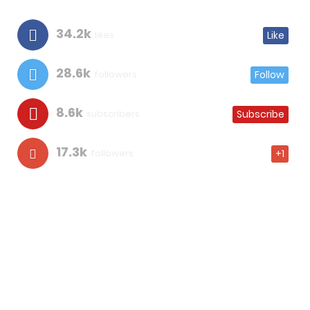
34.2k
likes
Like
28.6k
followers
Follow
8.6k
subscribers
Subscribe
17.3k
followers
+1