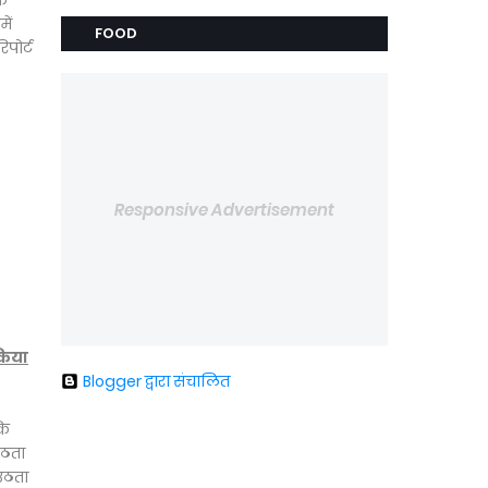
ंक
ें
FOOD
पोर्ट
Responsive Advertisement
 किया
Blogger द्वारा संचालित
कि
उठता
 उठता