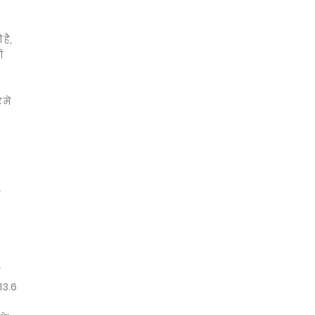
है,
ी
में
13.6