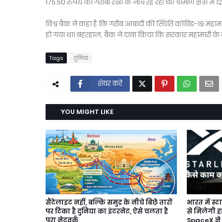
175.50 रुपये की गरीबी रेखा के नीचे रह रही थी। ग्रामीण क्षेत्रों 
विश्व बैंक ने कहा है कि गरीब आबादी की स्थिति कोविड-19 महा
हो गया था। बहरहाल, बैंक ने दावा किया कि सरकार महामारी के दौ
Tags
दुनिया
शेयर करें
YOU MIGHT LIKE
सैटेलाइट नहीं, बल्कि समुद्र के नीचे बिछे तारों
भारत में स्
पर टिका है दुनिया का इंटरनेट, ऐसे चलता है
से मिलेगी ह
पूरा नेटवर्क
SpaceX ने