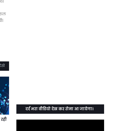
थे।
्किल
ी।
ेखें
दर्द भरा वीडियो देख कर रोना आ जायेगा।
 रही