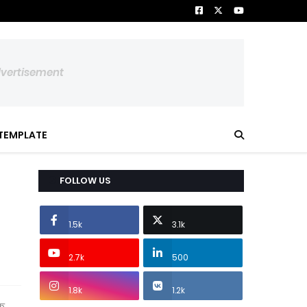
dvertisement
TEMPLATE
FOLLOW US
1.5k
3.1k
2.7k
500
1.8k
1.2k