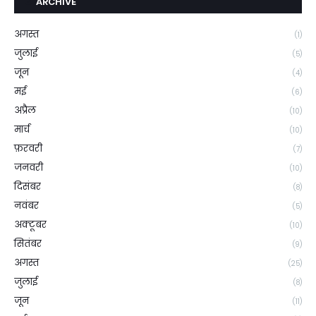
ARCHIVE
अगस्त
(1)
जुलाई
(5)
जून
(4)
मई
(6)
अप्रैल
(10)
मार्च
(10)
फ़रवरी
(7)
जनवरी
(10)
दिसंबर
(8)
नवंबर
(5)
अक्टूबर
(10)
सितंबर
(9)
अगस्त
(25)
जुलाई
(8)
जून
(11)