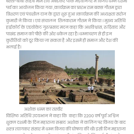
बस्ती-बाबा साहब भीम राव अंबेडकर पार्क मड़वानगर में विजय धम्म दशमी
पर्व का आयोजन किया गया ,कार्यक्रम का प्रारंभ राम बक्स गौतम द्वारा
त्रिशरण एवं पंचशील दान के द्वारा शुरू हुआ ।कार्यक्रम की अध्यक्षता सरोज
कुमारी ने किया । एवं संचालन तिलकराम गौतम ने किया । मुख्य अतिथि
हाईकोर्ट के एडवोकेट गुरुप्रसाद मदन कहा कि अंधविश्वास, रुढ़िवाद और
पाखंड समाज को पीछे की ओर धकेल रहा है। धम्माचरण से ही इन
कुरीतियों को दूर किया जा सकता है और इसमें ही समाज और देश की
भलाई है।
अशोक धम्म का तस्वीर
विशिष्ठ अतिथि उदयभान ने कहा कि कहा कि 2200 वर्ष पूर्व अश्विन
शुुक्ल दशमी के दिन महाराजा सम्राट अशोक ने कलिंग पर विजय के बाद
शस्त्र त्यागकर संसार में धम्म विजय की घोषणा की थी। इसी दिन महाराजा