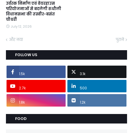
उर्वरक निर्माण एवं वेयरहाउस
परियोजनाओं से बदलेगी रुधौली
विधानसभा की तस्वीर-बसंत
चौधरी
July 12, 2026
और नया
पुराने
FOLLOW US
1.5k
3.1k
2.7k
500
1.8k
1.2k
FOOD