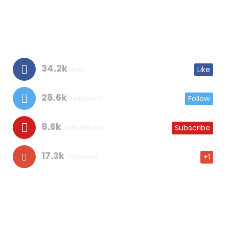
34.2k
likes
Like
28.6k
followers
Follow
8.6k
subscribers
Subscribe
17.3k
followers
+1