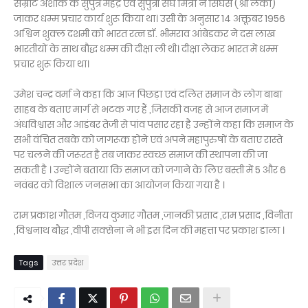
सम्राट अशोक के सुपुत्र महेंद्र एवं सुपुत्री संघ मित्रा ने सिंघस (श्री लंका)
जाकर धम्म प्रचार कार्य शुरू किया था। उसी के अनुसार 14 अक्तूबर 1956
अश्विन शुक्ल दशमी को भारत रत्न डॉ. भीमराव आंबेडकर ने दस लाख
भारतीयों के साथ बौद्ध धम्म की दीक्षा ली थी। दीक्षा लेकर भारत में धम्म
प्रचार शुरू किया था।
उमेश चन्द्र वर्मा ने कहा कि आज पिछड़ा एवं दलित समाज के लोग बाबा
साहब के बताए मार्ग से भटक गए हैं ,जिसकी वजह से आज समाज में
अंधविश्वास और आडंबर तेजी से पांव पसार रहा है उन्होंने कहा कि समाज के
सभी वंचित तबके को जागरूक होने एवं अपने महापुरुषों के बताए रास्ते
पर चलने की जरूरत है तब जाकर स्वच्छ समाज की स्थापना की जा
सकती है । उन्होंने बताया कि समाज को जगाने के लिए बस्ती में 5 और 6
नवंबर को विशाल जनसभा का आयोजन किया गया है ।
राम प्रकाश गौतम ,विजय कुमार गौतम ,जानकी प्रसाद ,राम प्रसाद ,विनीता
,विश्वनाथ बौद्ध ,वीपी सक्सेना ने भी इस दिन की महत्ता पर प्रकाश डाला ।
Tags
उत्तर प्रदेश