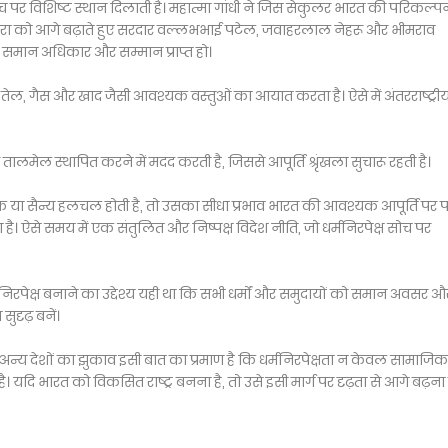
मंच पर विशिष्ट स्थान दिलाती है। महात्मा गांधी ने जिस सेकुलर भारत की परिकल्प
ारा को आगे बढ़ाते हुए सरदार वल्लभभाई पटेल, जवाहरलाल नेहरू और भीमराव
ो समान अधिकार और सम्मान प्राप्त हो।
 से तेल, गैस और खाद जैसी आवश्यक वस्तुओं का आयात करता है। ऐसे में अंतरराष्ट्री
तालमेल स्थापित करने में मदद करती है, जिससे आपूर्ति श्रृंखला सुचारू रहती है।
िक या सैन्य हलचल होती है, तो उसका सीधा प्रभाव भारत की आवश्यक आपूर्ति पर प
है। ऐसे समय में एक संतुलित और निष्पक्ष विदेश नीति, जो धर्मनिरपेक्ष सोच पर
र्मनिरपेक्ष बनाने का उद्देश्य यही था कि सभी धर्मों और समुदायों को समान अवसर औ
दृढ़ बनें।
 अन्य देशों का झुकाव इसी बात का प्रमाण है कि धर्मनिरपेक्षता न केवल सामाजिक
 भारत को विकसित राष्ट्र बनना है, तो उसे इसी मार्ग पर दृढ़ता से आगे बढ़ना 