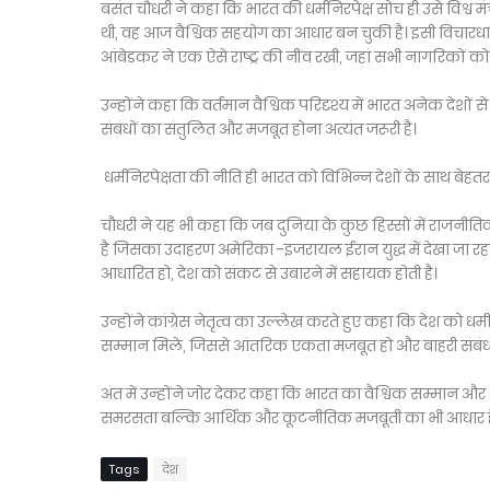
बसंत चौधरी ने कहा कि भारत की धर्मनिरपेक्ष सोच ही उसे विश्व 
थी, वह आज वैश्विक सहयोग का आधार बन चुकी है। इसी विचारध
आंबेडकर ने एक ऐसे राष्ट्र की नींव रखी, जहां सभी नागरिकों क
उन्होंने कहा कि वर्तमान वैश्विक परिदृश्य में भारत अनेक देशों
संबंधों का संतुलित और मजबूत होना अत्यंत जरूरी है।
धर्मनिरपेक्षता की नीति ही भारत को विभिन्न देशों के साथ बेहतर 
चौधरी ने यह भी कहा कि जब दुनिया के कुछ हिस्सों में राजनीत
है जिसका उदाहरण अमेरिका -इजरायल ईरान युद्ध में देखा जा रहा 
आधारित हो, देश को संकट से उबारने में सहायक होती है।
उन्होंने कांग्रेस नेतृत्व का उल्लेख करते हुए कहा कि देश को ध
सम्मान मिले, जिससे आंतरिक एकता मजबूत हो और बाहरी संबंध सु
अंत में उन्होंने जोर देकर कहा कि भारत का वैश्विक सम्मान और
समरसता बल्कि आर्थिक और कूटनीतिक मजबूती का भी आधार है। यदि
Tags
देश