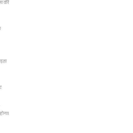
ना की
य
ड़ता
र
होगा।