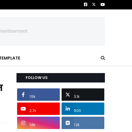
dvertisement
TEMPLATE
FOLLOW US
त
1.5k
3.1k
2.7k
500
1.8k
1.2k