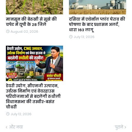
मानसून की बेरुखी से सूखे की
दसिया में एथेनॉल प्लांट घेराव की
चपेट में यूपी के 28 जिले
घोषणा के बाद प्रशासन अलर्ट,
धारा 163 लागू
August 02, 2026
July 13, 2026
डेयरी उद्योग, सीएनजी उत्पादन,
उर्वरक निर्माण एवं वेयरहाउस
परियोजनाओं से बदलेगी रुधौली
विधानसभा की तस्वीर-बसंत
चौधरी
July 12, 2026
और नया
पुराने