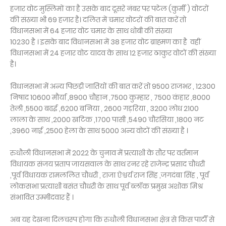
हजार वोट मुस्लिमों का है उसके बाद दूसरे नंबर पर पटेल (कुर्मी ) वोटरों
की संख्या भी 69 हजार है। दलित में चमार वोटरों की बात करें तो
विधानसभा में 64 हजार वोट चमार के साथ धोबी की संख्या
10230 है । इसके बाद विधानसभा में 38 हजार वोट ब्राह्मण का है वहीं
विधानसभा में 24 हजार वोट यादव के साथ 12 हजार ठाकुर वोटों की संख्या
है।
विधानसभा में अन्य पिछड़ी जातियों की बात करें तो 9500 राजभर , 12300
निषाद 10600 मौर्या ,8900 चौहान ,7500 कुम्हार , 7500 कंहार ,8000
तेली ,5500 बढई ,6200 बनिया , 2600 गड़रिया , 3200 लोध 2100
लाला के साथ ,2000 खटिक ,1700 पासी ,5490 चौरसिया ,1800 नट
,3960 नाई ,2500 हेला के साथ 5000 अन्य वोटों की संख्या है ।
रुधौली विधानसभा में 2022 के चुनाव में प्रत्याशी के तौर पर वर्तमान
विधायक संजय प्रताप जायसवाल के साथ रनर रहे राजेन्द्र प्रसाद चौधरी
,पूर्व विधायक रामललित चौधरी , राजा ऐश्वर्य राज सिंह ,जगदंबा सिंह , पूर्व
लोकसभा प्रत्याशी बसंत चौधरी के साथ पूर्व ब्लॉक प्रमुख अशोक मिश्र
संभावित उम्मीदवार हैं ।
अब यह देखना दिलचस्प होगा कि रुधौली विधानसभा क्षेत्र से किस पार्टी से