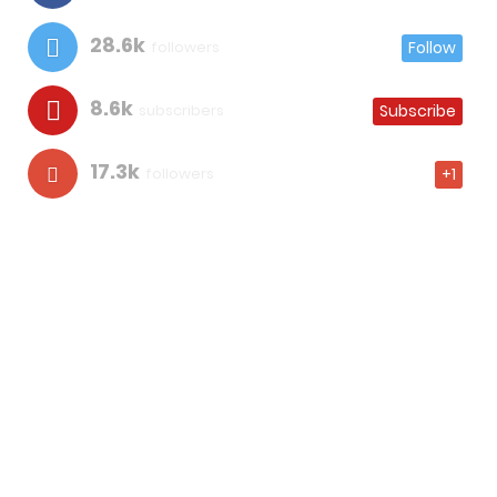
28.6k
followers
Follow
8.6k
subscribers
Subscribe
17.3k
followers
+1