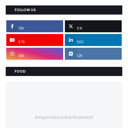
FOLLOW US
1.5k
3.1k
2.7k
500
1.8k
1.2k
FOOD
Responsive Advertisement