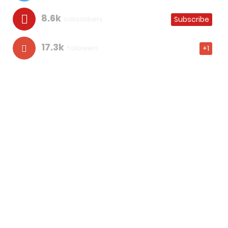
8.6k
subscribers
Subscribe
17.3k
followers
+1