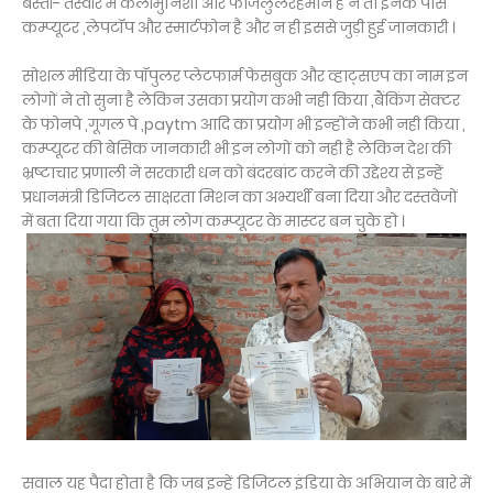
बस्ती- तस्वीर में कलीमुनिशा और फजिलुलरहमान हैं न तो इनके पास
कम्प्यूटर ,लेपटॉप और स्मार्टफोन है और न ही इससे जुड़ी हुई जानकारी ।
सोशल मीडिया के पॉपुलर प्लेटफार्म फेसबुक और व्हाट्सएप का नाम इन
लोगों ने तो सुना है लेकिन उसका प्रयोग कभी नही किया ,बैंकिंग सेक्टर
के फोनपे ,गूगल पे ,paytm आदि का प्रयोग भी इन्होंने कभी नही किया ,
कम्प्यूटर की बेसिक जानकारी भी इन लोगों को नही है लेकिन देश की
भ्रष्टाचार प्रणाली ने सरकारी धन को बंदरबांट करने की उद्देश्य से इन्हें
प्रधानमंत्री डिजिटल साक्षरता मिशन का अभ्यर्थी बना दिया और दस्तवेजों
में बता दिया गया कि तुम लोग कम्प्यूटर के मास्टर बन चुके हो ।
सवाल यह पैदा होता है कि जब इन्हें डिजिटल इंडिया के अभियान के बारे में