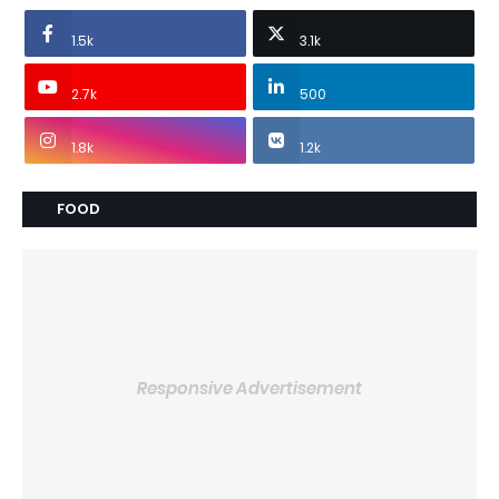
1.5k
3.1k
2.7k
500
1.8k
1.2k
FOOD
Responsive Advertisement