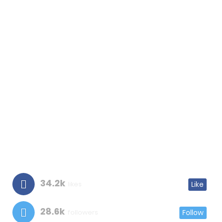
34.2k
likes
Like
28.6k
followers
Follow