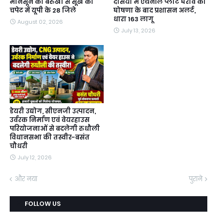
मानसून की बेरुखी से सूखे की
दसिया में एथेनॉल प्लांट घेराव की
चपेट में यूपी के 28 जिले
घोषणा के बाद प्रशासन अलर्ट,
धारा 163 लागू
August 02, 2026
July 13, 2026
डेयरी उद्योग, सीएनजी उत्पादन,
उर्वरक निर्माण एवं वेयरहाउस
परियोजनाओं से बदलेगी रुधौली
विधानसभा की तस्वीर-बसंत
चौधरी
July 12, 2026
और नया
पुराने
FOLLOW US