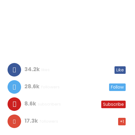
34.2k
likes
Like
28.6k
followers
Follow
8.6k
subscribers
Subscribe
17.3k
followers
+1