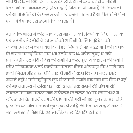
जाते थे लेकिन 106 दिन से चल रहे लॉकडाउन के बीच इस बाजार में
किसानों का आगमन नही हो पा रहा है जिसका परिणाम है कि किसानों
को या तो सब्जियों के फसल को नष्ट करना पड़ रहा है या फिर औने पौने
दामों में बेंच कर उसे खत्म किया जा रहा है।
बता दें कि भारत में कोरोनावायरस महामारी को रोकने के लिए भारत के
प्रधानमंत्री नरेंद्र मोदी ने 24 मार्च को 21 दिनों के लिए पूरे देश को
लॉकडाउन रहने का आदेश दिया। इस निर्णय से पहले 22 मार्च को 14 घंटों
के जनता कर्फ्यू किया गया था। उसके बाद 14 अप्रैल सुबह 10 बजे
प्रधानमंत्री नरेंद्र मोदी ने देश को संबोधित करते हुए लॉकडाउन की अवधि
को आगे बढ़ाकर 3 मई करने का फैसला लिया और कहा कि अगले एक
हफ्ते नियम और सख्त होंगे साथ ही मोदी ने कहा कि जहां नए मामले
सामने नहीं आएंगे वहाँ कुछ छूट दी जाएगी। उसके बाद एक बार फिर 17 मई
को गृह मंत्रालय ने लॉकडाउन को 31 मई तक बढ़ाने की घोषणा की
लेकिन कोरोना वायरस तेजी से फैलने के चलते 30 मई को देशभर में
लॉकडाउन के पांचवें चरण की घोषणा की गयी जो 30 जून तक प्रभावी है.
हालांकि इस बीच मे काफी कुछ छूट दी गई हैं लेकिन उस तरह से बाजारें
नही लग रही हैं जैसा कि 24 मार्च के पहले दिखाई पड़ती थी।