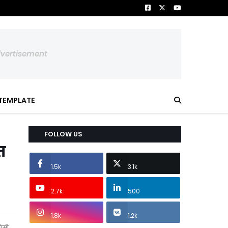
dvertisement
TEMPLATE
FOLLOW US
त
1.5k
3.1k
2.7k
500
1.8k
1.2k