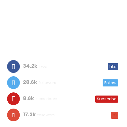
34.2k
likes
Like
28.6k
followers
Follow
8.6k
subscribers
Subscribe
17.3k
followers
+1