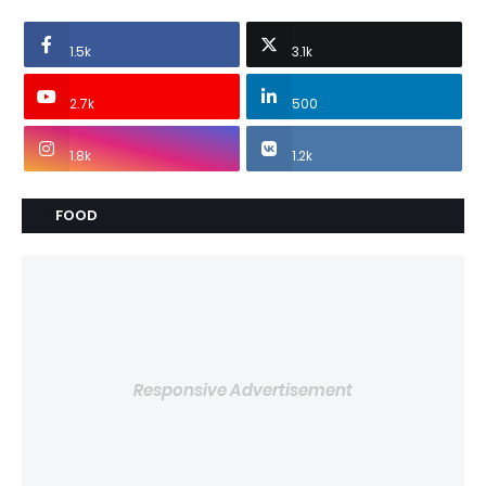
1.5k
3.1k
2.7k
500
1.8k
1.2k
FOOD
Responsive Advertisement