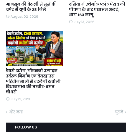
मानसून की बेरुखी से सूखे की
दसिया में एथेनॉल प्लांट घेराव की
चपेट में यूपी के 28 जिले
घोषणा के बाद प्रशासन अलर्ट,
धारा 163 लागू
August 02, 2026
July 13, 2026
डेयरी उद्योग, सीएनजी उत्पादन,
उर्वरक निर्माण एवं वेयरहाउस
परियोजनाओं से बदलेगी रुधौली
विधानसभा की तस्वीर-बसंत
चौधरी
July 12, 2026
और नया
पुराने
FOLLOW US