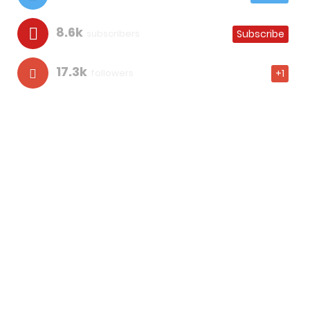
8.6k
subscribers
Subscribe
17.3k
followers
+1