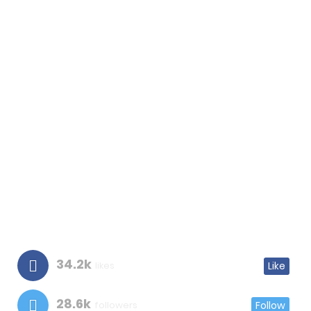
34.2k
likes
Like
28.6k
followers
Follow