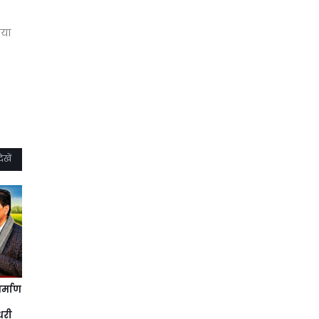
ाया
ेखें
र्माण
धरी