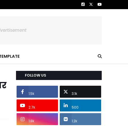
dvertisement
TEMPLATE
FOLLOW US
पर
1.5k
3.1k
2.7k
500
1.8k
1.2k