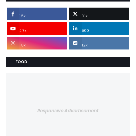
1.5k
3.1k
2.7k
500
1.8k
1.2k
FOOD
Responsive Advertisement