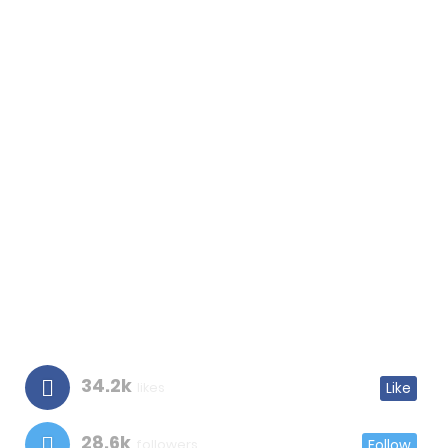
34.2k
likes
Like
28.6k
followers
Follow