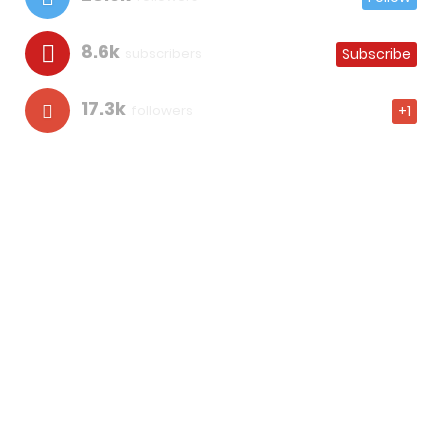
8.6k
subscribers
Subscribe
17.3k
followers
+1