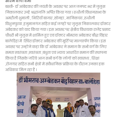
सौरभ वीपी वर्मा
बस्ती- डॉ आंबेडकर की जयंती के अवसर पर आज जनपद भर में जुलूस
निकालकर उन्हें श्रद्धांजलि अर्पित किया गया । रुधौली विधानसभा के
अमरौली शुमाली , भिरियाँ बाजार ,सोनहा , मानिकचंद ,रुधौली
विशुनपुरवा ,हनुमानगंज सहित कई जगहों पर जुलूस निकालकर डॉक्टर
अंबेडकर को याद किया गया । इस अवसर पर क्षेत्रीय विधायक राजेंद्र प्रसाद
चौधरी भी जुलूस में शामिल हुए एवं डॉक्टर भीमराव अंबेडकर बौद्ध विहार
बालेडिहा में स्थित डॉक्टर अंबेडकर की मूर्ति पर माल्यार्पण किया । इस
अवसर पर उन्होंने कहा कि डॉ आंबेडकर ने समाज के सभी वर्ग के लिए
समता स्वतंत्रता ,स्वतंत्रता ,बंधुता एवं न्याय आधारित समाज की स्थापना
किया है जिसके जरिये आज सभी वर्ग के लोगों को स्वास्थ्य , शिक्षा
,रोजगार सहित सभी क्षेत्रों में संवैधानिक प्रक्रिया के दौरान उनका हक
अधिकार मिल रहा है ।