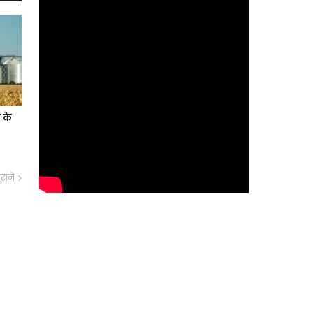
 के
ुराने