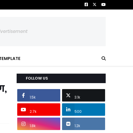
dvertisement
TEMPLATE
FOLLOW US
ण,
1.5k
3.1k
2.7k
500
1.8k
1.2k