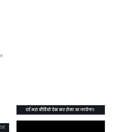
ान
दर्द भरा वीडियो देख कर रोना आ जायेगा।
ेखें