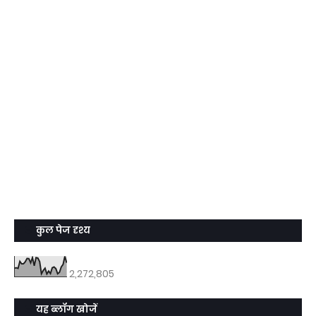
कुल पेज दृश्य
2,272,805
यह ब्लॉग खोजें