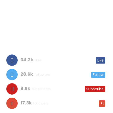
34.2k
likes
Like
28.6k
followers
Follow
8.6k
subscribers
Subscribe
17.3k
followers
+1