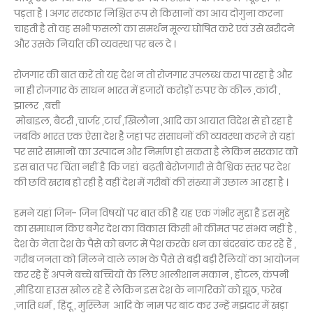
पड़ता है । अगर सरकार निश्चित रूप से किसानों का आय दोगुना करना
चाहती है तो वह सभी फसलों का समर्थन मूल्य घोषित करे एवं उसे खरीदने
और उसके निर्यात की व्यवस्था पर बल दे ।
रोजगार की बात करें तो यह देश न तो रोजगार उपलब्ध करा पा रहा है और
ना ही रोजगार के साधन भारत में हजारों करोड़ों रुपए के कील ,कांटी ,
झालर ,बत्ती
मोबाइल, बैटरी ,चार्जर ,टार्च ,खिलौना ,आदि का आयात विदेश से हो रहा है
जबकि भारत एक ऐसा देश है जहां पर संसाधनों की व्यवस्था करने से यहां
पर सारे सामानों का उत्पादन और निर्माण हो सकता है लेकिन सरकार को
इस बात पर चिंता नहीं है कि जहां बढ़ती बेरोजगारी से वैश्विक स्तर पर देश
की छवि खराब हो रही है वहीं देश में गरीबों की संख्या में उछाल आ रहा है ।
हमने यहां जिन- जिन विषयों पर बात की है यह एक गंभीर मुद्दा है इस मुद्दे
का समाधान किए बगैर देश का विकास किसी भी कीमत पर संभव नहीं है ,
देश के नेता देश के पैसे को बजट में पेश करके धन का बंदरबांट कर रहे हैं ,
गरीब जनता को मिलने वाले लाभ के पैसे से बड़ी बड़ी रैलियों का आयोजन
कर रहे हैं अपने बच्चे बच्चियों के लिए आलीशान मकान , होटल, कंपनी
,मीडिया हाउस खोल रहे हैं लेकिन इस देश के नागरिकों को झूठ, फरेब
,जाति धर्म , हिंदू , मुस्लिम आदि के नाम पर बांट कर उन्हें मझदार में खड़ा