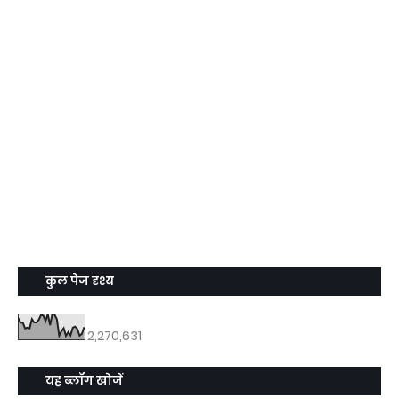
कुल पेज दृश्य
2,270,631
यह ब्लॉग खोजें