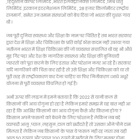
,हिंदुस्तान कॉपर लिमिटेड ,भारत इलेक्ट्रॉनिक्स लिमिटेड ,मिश्र धातु
लिमिटेड ,इरकान इंटरनेशनल लिमिटेड , 28 हजार किलोमीटर राष्ट्रीय
राजमार्ग , समेत उन तमाम संस्थाओं को बेंच दिया जो भारत की दुधारू गाय
थी ।
जब पूरी दुनिया स्वास्थ्य और शिक्षा के नाम पर चिंतित है तब भारत सरकार
द्वारा देश में शिक्षा और चिकित्सा के प्रति कोई ठोस कदम नही उठाया गया
नतीजन भारत में शिक्षा चिकित्सा की जो व्यवस्था संचालित थी वह भी औंधे
मुंह गिर पड़ा और देश के नागरिक स्वास्थ्य और शिक्षा की बुनियादी
जरूरतों को पूरा करने के लिए हताश और परेशान नजर आ रहे हैं। सरकार
यदि नागरिकों की चिंता कर रही है तो उसे शिक्षा और चिकित्सा को या तो
पूरी तरह से राष्ट्रीयकरण कर देना चाहिए या फिर निजीकरण ।आधे अधूरे
योजना से पूरी व्यवस्था विचलित हो गई है।
अभी ऊपर की लाइन में हमने बताया है कि 2022 से यानी कल से
किसानों की आय दोगुना हो रहा है लेकिन हमारे समझ में यह बात नही आ
रहा है कि आखिर किसानों का आय दोगुना कैसे और कितना होगा ?
किसान अपने फसलों को बेचने के लिए परेशान है लेकिन जब बड़े
व्यापारी आलू ,प्याज ,लहसुन ,दाल को खरीदते हैं तो उसका औने पौने दाम
मिलता है लेकिन जब किसानों के पास ये फसल नही रह जाता तब यही
आलू 50 रुपया और प्याज 200 रुपये में खरीदने के लिए मजबूर होना