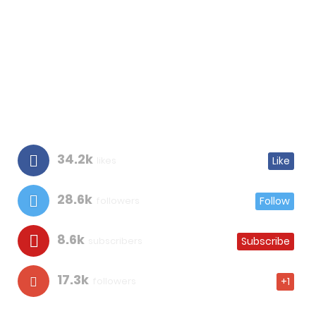
34.2k
likes
Like
28.6k
followers
Follow
8.6k
subscribers
Subscribe
17.3k
followers
+1