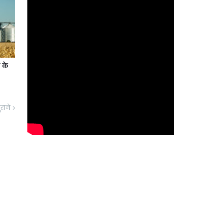
 के
ुराने