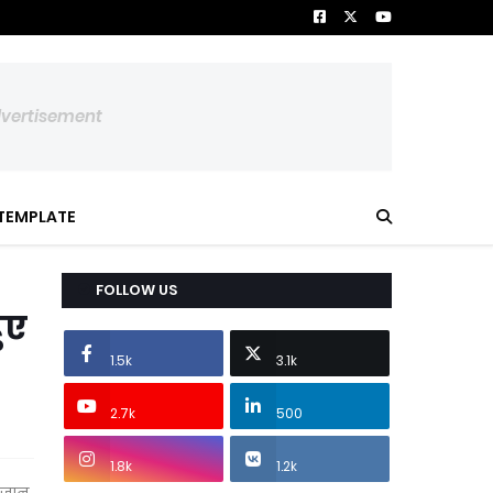
dvertisement
TEMPLATE
FOLLOW US
ुए
1.5k
3.1k
2.7k
500
1.8k
1.2k