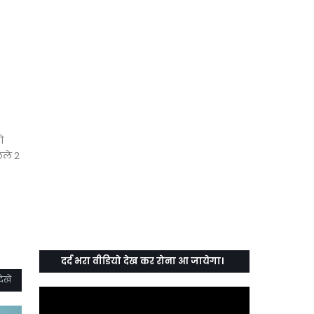
ो
िछले 2
दर्द भरा वीडियो देख कर रोना आ जायेगा।
ेखें