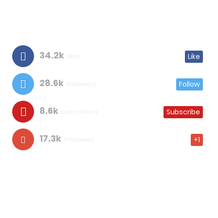
34.2k
likes
Like
28.6k
followers
Follow
8.6k
subscribers
Subscribe
17.3k
followers
+1