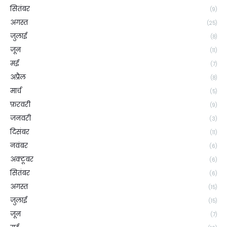
सितंबर
(9)
अगस्त
(25)
जुलाई
(8)
जून
(11)
मई
(7)
अप्रैल
(8)
मार्च
(5)
फ़रवरी
(9)
जनवरी
(3)
दिसंबर
(11)
नवंबर
(6)
अक्टूबर
(6)
सितंबर
(6)
अगस्त
(15)
जुलाई
(15)
जून
(7)