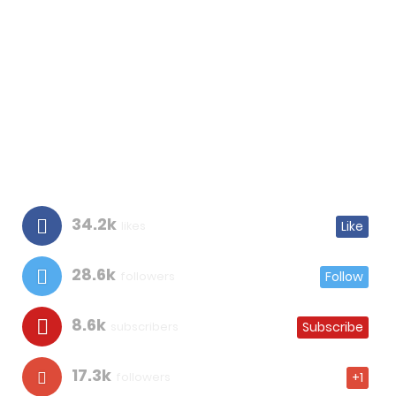
34.2k
likes
Like
28.6k
followers
Follow
8.6k
subscribers
Subscribe
17.3k
followers
+1