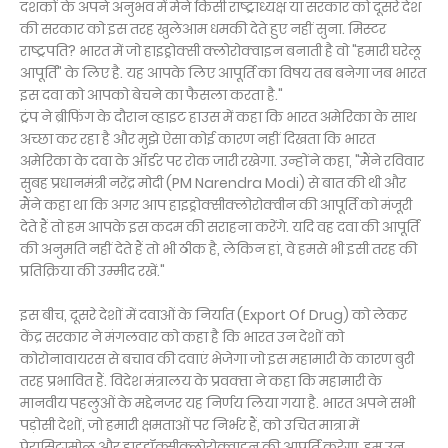
दशकों के अपने अनुभव में मैंने किसी राष्ट्राध्यक्ष या सरकार को दूसरे देश
की सरकार को इस तरह खुलेआम धमकी देते हुए नहीं सुना. मिस्टर
राष्ट्रपति? भारत में जो हाइड्रोक्सी क्लोरोक्वाइन बनाती है वो "हमारी घरेलू
आपूर्ति" के लिए है. यह आपके लिए आपूर्ति का विषय तब बनेगा जब भारत
इस दवा को आपको बेचने का फैसला करता है."
ट्रंप ने ब्रीफिंग के दौरान व्हाइट हाउस में कहा कि भारत अमेरिका के साथ
अच्छा कर रहा है और मुझे ऐसा कोई कारण नहीं दिखता कि भारत
अमेरिका के दवा के ऑर्डर पर रोक जारी रखेगा. उन्होंने कहा, "मैंने रविवार
सुबह प्रधानमंत्री नरेंद्र मोदी (PM Narendra Modi) से बात की थी और
मैंने कहा था कि अगर आप हाइड्रोक्सीक्लोरोक्वीन की आपूर्ति को मंजूरी
देते हैं तो हम आपके इस कदम की सराहना करेंगे. यदि वह दवा की आपूर्ति
की अनुमति नहीं देते हैं तो भी ठीक है, लेकिन हां, वे हमसे भी इसी तरह की
प्रतिक्रिया की उम्मीद रखें."
इस बीच, दूसरे देशों में दवाओं के निर्यात (Export Of Drug) को लेकर
केंद्र सरकार ने मंगलवार को कहा है कि भारत उन देशों को
कोरोनावायरस से बचाव की दवाएं भेजेगा जो इस महामारी के कारण बुरी
तर‍ह प्रभावित हैं. विदेश मंत्रालय के प्रवक्‍ता ने कहा कि महामारी के
मानवीय पहलुओं के मद्देनजर यह निर्णय लिया गया है. भारत अपने सभी
पड़ोसी देशों, जो हमारी क्षमताओं पर निर्भर हैं, को उचित मात्रा में
पेरासिटामोल और हाइड्रॉक्सीक्लोरोक्वाइन की आपूर्ति करेगा. हम उन