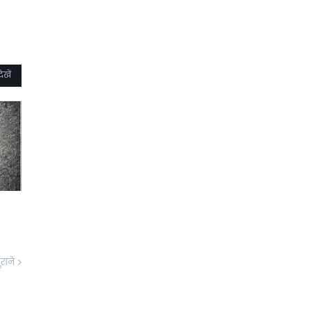
ेखें
ुराने