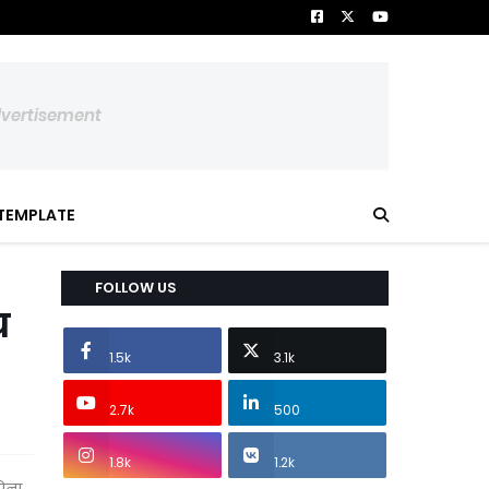
dvertisement
TEMPLATE
FOLLOW US
च
1.5k
3.1k
2.7k
500
1.8k
1.2k