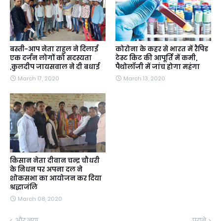
बस्ती-आप नेता राहुल ने दिलाई
कोरोना के कहर से भारत में रैपिड
एक दर्जन लोगों को सदस्यता
टेस्ट किट की आपूर्ति में कमी,
,कुलदीप जायसवाल ने दी बधाई
पैथोलॉजी में जांच होगा महंगा
March 17, 2020
March 13, 2020
किसान नेता दीवान चन्द्र चौधरी
के निधन पर अपना दल ने
शोकसभा का आयोजन कर दिया
श्रद्धाजंलि
March 08, 2020
और नया
पुराने