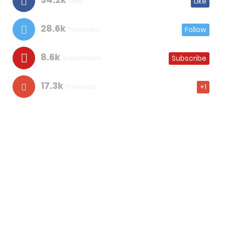
likes
Like
28.6k
followers
Follow
8.6k
subscribers
Subscribe
17.3k
followers
+1