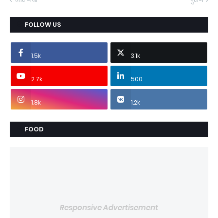
FOLLOW US
1.5k
3.1k
2.7k
500
1.8k
1.2k
FOOD
Responsive Advertisement