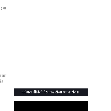
हंगा
ला का
ै।
दर्द भरा वीडियो देख कर रोना आ जायेगा।