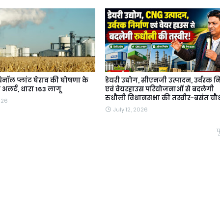
थेनॉल प्लांट घेराव की घोषणा के
डेयरी उद्योग, सीएनजी उत्पादन, उर्वरक नि
 अलर्ट, धारा 163 लागू
एवं वेयरहाउस परियोजनाओं से बदलेगी
रुधौली विधानसभा की तस्वीर-बसंत चौ
026
July 12, 2026
प