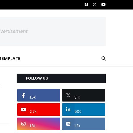
dvertisement
TEMPLATE
FOLLOW US
र
1.5k
3.1k
2.7k
500
1.8k
1.2k