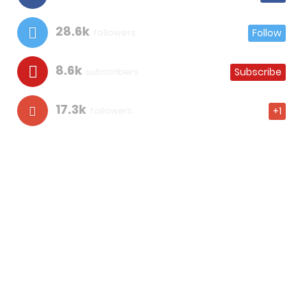
28.6k
followers
Follow
8.6k
subscribers
Subscribe
17.3k
followers
+1