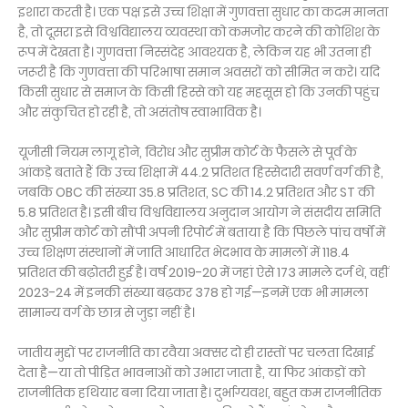
इशारा करती है। एक पक्ष इसे उच्च शिक्षा में गुणवत्ता सुधार का कदम मानता
है, तो दूसरा इसे विश्वविद्यालय व्यवस्था को कमजोर करने की कोशिश के
रूप में देखता है। गुणवत्ता निस्संदेह आवश्यक है, लेकिन यह भी उतना ही
जरूरी है कि गुणवत्ता की परिभाषा समान अवसरों को सीमित न करे। यदि
किसी सुधार से समाज के किसी हिस्से को यह महसूस हो कि उनकी पहुंच
और संकुचित हो रही है, तो असंतोष स्वाभाविक है।
यूजीसी नियम लागू होने, विरोध और सुप्रीम कोर्ट के फैसले से पूर्व के
आंकड़े बताते हैं कि उच्च शिक्षा में 44.2 प्रतिशत हिस्सेदारी सवर्ण वर्ग की है,
जबकि OBC की संख्या 35.8 प्रतिशत, SC की 14.2 प्रतिशत और ST की
5.8 प्रतिशत है। इसी बीच विश्वविद्यालय अनुदान आयोग ने संसदीय समिति
और सुप्रीम कोर्ट को सौंपी अपनी रिपोर्ट में बताया है कि पिछले पांच वर्षों में
उच्च शिक्षण संस्थानों में जाति आधारित भेदभाव के मामलों में 118.4
प्रतिशत की बढ़ोतरी हुई है। वर्ष 2019-20 में जहां ऐसे 173 मामले दर्ज थे, वहीं
2023-24 में इनकी संख्या बढ़कर 378 हो गई—इनमें एक भी मामला
सामान्य वर्ग के छात्र से जुड़ा नहीं है।
जातीय मुद्दों पर राजनीति का रवैया अक्सर दो ही रास्तों पर चलता दिखाई
देता है—या तो पीड़ित भावनाओं को उभारा जाता है, या फिर आंकड़ों को
राजनीतिक हथियार बना दिया जाता है। दुर्भाग्यवश, बहुत कम राजनीतिक