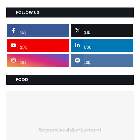
FOLLOW US
1.5k
3.1k
2.7k
500
1.8k
1.2k
FOOD
Responsive Advertisement