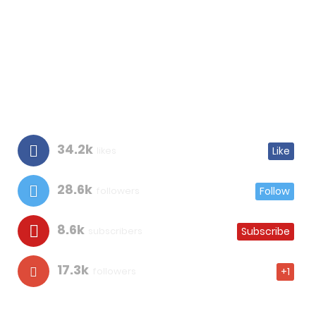
34.2k
likes
Like
28.6k
followers
Follow
8.6k
subscribers
Subscribe
17.3k
followers
+1