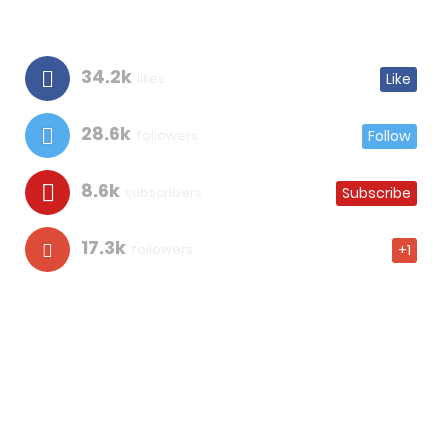
34.2k
likes
Like
28.6k
followers
Follow
8.6k
subscribers
Subscribe
17.3k
followers
+1