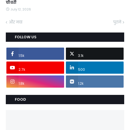
चौधरी
July 12, 2026
और नया
पुराने
FOLLOW US
1.5k
3.1k
2.7k
500
1.8k
1.2k
FOOD