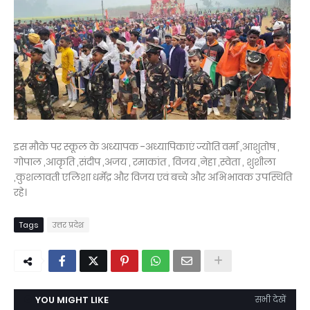
इस मौके पर स्कूल के अध्यापक -अध्यापिकाएं
ज्योति वर्मा ,आशुतोष ,
गोपाल ,आकृति ,संदीप ,अजय , रमाकांत , विजय ,नेहा ,स्वेता , शुशीला
,कुशलावती एलिशा धर्मेंद्र और विजय एवं
बच्चे और अभिभावक उपस्थिति
रहे।
Tags
उत्तर प्रदेश
YOU MIGHT LIKE
सभी देखें