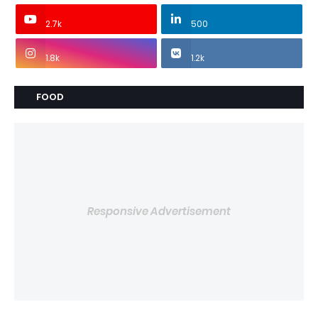
2.7k
500
1.8k
1.2k
FOOD
Responsive Advertisement