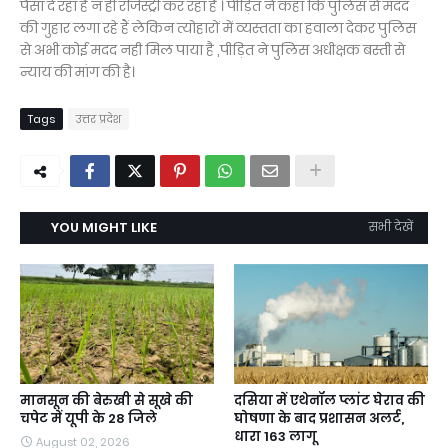
पैसा दे रहा है न ही रजिस्ट्री कर रहा है । पीड़ित ने कहा कि पुलिस से मदद
की गुहार लगा रहे हैं लेकिन त्योहारों में व्यस्तता का हवाला देकर पुलिस
से अभी कोई मदद नही मिल पाया है ,पीड़ित ने पुलिस अधीक्षक बस्ती से
न्याय की मांग की है।
Tags
उत्तर प्रदेश
YOU MIGHT LIKE
सभी देखें
मानसून की बेरुखी से सूखे की
दसिया में एथेनॉल प्लांट घेराव की
चपेट में यूपी के 28 जिले
घोषणा के बाद प्रशासन अलर्ट,
धारा 163 लागू
August 02, 2026