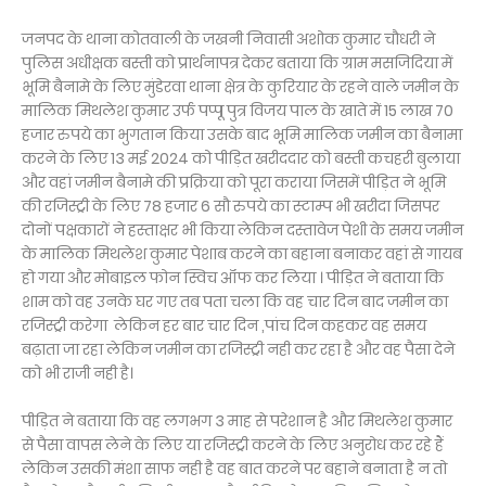
जनपद के थाना कोतवाली के जखनी निवासी अशोक कुमार चौधरी ने
पुलिस अधीक्षक बस्ती को प्रार्थनापत्र देकर बताया कि ग्राम मसजिदिया में
भूमि बैनामे के लिए मुंडेरवा थाना क्षेत्र के कुरियार के रहने वाले जमीन के
मालिक मिथलेश कुमार उर्फ पप्पू पुत्र विजय पाल के खाते में 15 लाख 70
हजार रुपये का भुगतान किया उसके बाद भूमि मालिक जमीन का बैनामा
करने के लिए 13 मई 2024 को पीड़ित खरीददार को बस्ती कचहरी बुलाया
और वहां जमीन बैनामे की प्रक्रिया को पूरा कराया जिसमें पीड़ित ने भूमि
की रजिस्ट्री के लिए 78 हजार 6 सौ रुपये का स्टाम्प भी खरीदा जिसपर
दोनों पक्षकारों ने हस्ताक्षर भी किया लेकिन दस्तावेज पेशी के समय जमीन
के मालिक मिथलेश कुमार पेशाब करने का बहाना बनाकर वहां से गायब
हो गया और मोबाइल फोन स्विच ऑफ कर लिया । पीड़ित ने बताया कि
शाम को वह उनके घर गए तब पता चला कि वह चार दिन बाद जमीन का
रजिस्ट्री करेगा लेकिन हर बार चार दिन ,पांच दिन कहकर वह समय
बढ़ाता जा रहा लेकिन जमीन का रजिस्ट्री नही कर रहा है और वह पैसा देने
को भी राजी नही है।
पीड़ित ने बताया कि वह लगभग 3 माह से परेशान है और मिथलेश कुमार
से पैसा वापस लेने के लिए या रजिस्ट्री करने के लिए अनुरोध कर रहे हैं
लेकिन उसकी मंशा साफ नही है वह बात करने पर बहाने बनाता है न तो