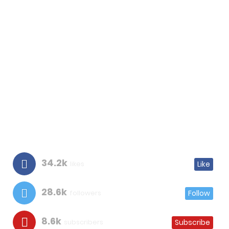
34.2k
likes
Like
28.6k
followers
Follow
8.6k
subscribers
Subscribe