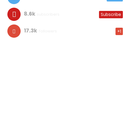
8.6k
subscribers
Subscribe
17.3k
followers
+1