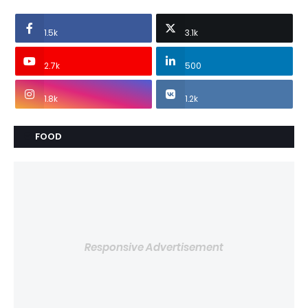
1.5k
3.1k
2.7k
500
1.8k
1.2k
FOOD
Responsive Advertisement