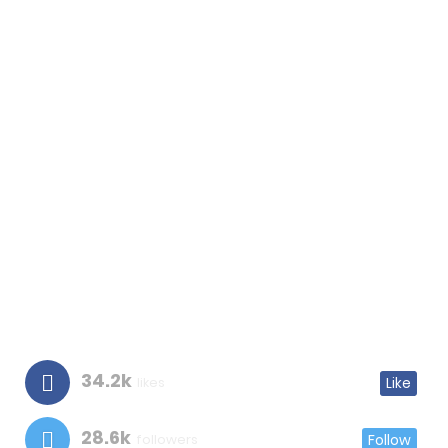
34.2k
likes
Like
28.6k
followers
Follow