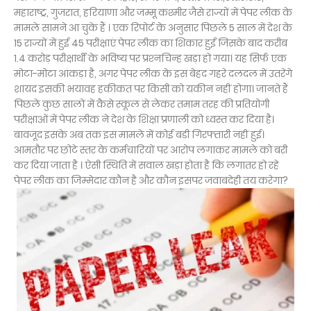
महाराष्‍ट्र, गुजरात, हरियाणा और जम्‍मू कश्‍मीर जैसे राज्यों में पेपर लीक के
मामले सामने आ चुके हैं । एक रिपोर्ट के अनुसार पिछले 5 साल में देश के
15 राज्यों में हुई 45 परीक्षाएं पेपर लीक का शिकार हुईं जिसके बाद करीब
1.4 करोड़ परीक्षार्थी के भविष्‍य पर प्रश्‍नचिन्‍ह खड़ा हो गया। यह सिर्फ एक
मोटा-मोटा आंकड़ा है, अगर पेपर लीक के इस बेहद गहरे दलदल में उतरेंगे
शायद इसकी भयावह हकीकत पर किसी को यकीन नहीं होगा। जानते हैं
पिछले कुछ सालों में कैसे स्‍कूल से लेकर तमाम तरह की प्रतियोगी
परीक्षाओं में पेपर लीक ने देश के शिक्षा प्रणाली को ध्वस्त कर दिया है।
बावजूद इसके अब तक इस मामले में कोई बडी गिरफ्तारी नहीं हुई।
आमतौर पर छोटे स्‍तर के कर्मचारियों पर आरोप लगाकर मामले को बरी
कर दिया जाता है । ऐसी स्थिति में सवाल खड़ा होता है कि लगातर हो रहे
पेपर लीक का जिम्मेदार कौन है और कौन इसपर जवाबदेही तय करेगा?