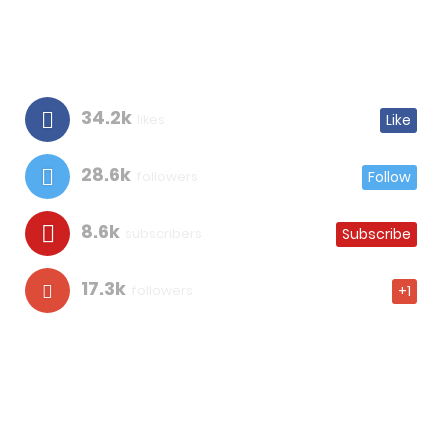
34.2k
likes
Like
28.6k
followers
Follow
8.6k
subscribers
Subscribe
17.3k
followers
+1