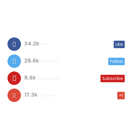
34.2k
likes
Like
28.6k
followers
Follow
8.6k
subscribers
Subscribe
17.3k
followers
+1