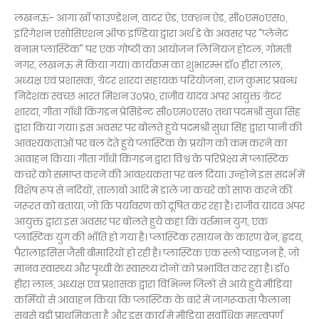
लखनऊ- आगा खाँ फाउण्डेशन, वाटर ऐड, एक्शन ऐड, सी०एम०एस०,
इरिगेशन एसोसिएशन ऑफ इण्डिया द्वारा अर्थ डे के अवसर पर "प्लेनेट
बनाम प्लास्टिक" पर एक गोष्ठी का आयोजन लिनियज होटल, गोमती
नगर, लखनऊ में किया गया। कार्यक्रम का शुभारम्भ डॉ० हीरा लाल,
अध्यक्ष एवं प्रशासक, ग्रेटर शारदा सहायक परियोजना, राज कुमार प्रबन्ध
निदेशक स्वच्छ भारत मिशन उ०प्र०, राजीव यादव अपर आयुक्त ग्रेटर
शारदा, गीता गाँधी किंगडन प्रेसिडेन्ट सी०एम०एस० तथा पदमश्री सुधा सिह
द्वारा किया गया। इस अवसर पर बोलते हुये पदम‌श्री सुधा सिंह द्वारा पानी की
आवश्यकताओं पर बल देते हुये प्लास्टिक के प्रयोग को कम करने का
आवाहन किया। गीता गाँधी किंगडन द्वारा विश्व के परिप्रेक्ष्य में प्लास्टिक
कचरे को समाप्त करने की आवश्यकता पर बल दिया। उन्होने इस सदर्भ में
विशेष रूप से नदियों, तालाबो आदि में डाले जा कचरे को साफ करने की
जरूरत को बताया, जो कि पर्यावरण को दूषित कर रहा है। राजीव यादव अपर
आयुक्त द्वारा इस अवसर पर बोलते हुये कहा कि वर्तमान युग, एक
प्लास्टिक युग की भाँति हो गया है। प्लास्टिक रसायन के कारण ब्रेन, हृदय,
पैरालाइसिस जैसी बीमारियों हो रही है। प्लास्टिक एक स्लो प्वाइजन है, जो
मानव स्वास्थ्य और पृथ्वी के स्वास्थ्य दोनों को प्रभावित कर रहा है। डॉ०
हीरा लाल, अध्यक्ष एव प्रशासक द्वारा विभिन्न जिलों से आये हुये मीडिया
कर्मियों से आवाहन किया कि प्लास्टिक के बारे में जागरूकता फैलाना
सबसे बड़ी प्राथमिकता है और इस कार्य मे मीडिया सर्वाधिक महत्वपूर्ण