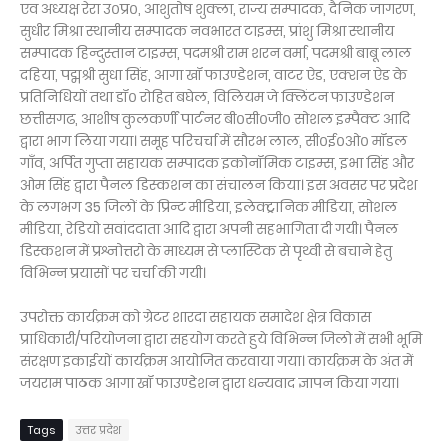
एव अध्यक्ष रेरा उ०प्र०, आशुतोष शुक्ला, राज्य सम्पादक, दैनिक जागरण,
सुधीर मिश्रा स्थानीय सम्पादक नवभारत टाइम्स, प्रांशु मिश्रा स्थानीय
सम्पादक हिन्दुस्तान टाइम्स, पदमश्री राम शरन वर्मा, पदमश्री बाबू लाल
दहिया, पद्मश्री सुधा सिंह, आगा खॉ फाउण्डेशन, वाटर ऐड, एक्शन ऐड के
प्रतिनिधियों तथा डॉ० रोहित बघेल, विलियम जे क्लिंटन फाउण्डेशन
छत्तीसगढ, आशीष कुलकर्णी पार्टनर बी०सी०जी० सोशल इम्पैक्ट आदि
द्वारा भाग लिया गया। समूह परिचर्चा में सौरभ लाल, सी०ई०ओ० मॉडल
गाँव, अर्पित गुप्ता सहायक सम्पादक इकोनॉमिक टाइम्स, इभा सिंह और
ओम सिंह द्वारा पैनल डिस्कशन का संचालन किया। इस अवसर पर प्रदेश
के लगभग 35 जिलों के प्रिन्ट मीडिया, इलेक्ट्रानिक मीडिया, सोशल
मीडिया, रेडियो सवांददाता आदि द्वारा अपनी सहभागिता दी गयी। पैनल
डिस्कशन में प्रश्नोत्तरो के माध्यम से प्लास्टिक से पृथ्वी से बचाने हेतु
विभिन्न प्रयासों पर चर्चा की गयी।
उपरोक्त कार्यक्रम को ग्रेटर शारदा सहायक समादेश क्षेत्र विकास
प्राधिकारी/परियोजना द्वारा सहयोग करते हुये विभिन्न जिलो में सभी भूमि
संरक्षण इकाईयों कार्यक्रम आयोजित करवाया गया। कार्यक्रम के अंत में
जयराम पाठक आगा खॉ फाउण्डेशन द्वारा धन्यवाद ज्ञापन किया गया।
Tags
उत्तर प्रदेश