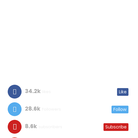
34.2k
likes
Like
28.6k
followers
Follow
8.6k
subscribers
Subscribe