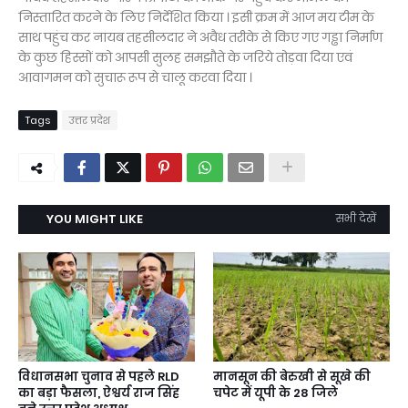
निस्तारित करने के लिए निर्देशित किया । इसी क्रम में आज मय टीम के
साथ पहुंच कर नायब तहसीलदार ने अवैध तरीके से किए गए गड्ढा निर्माण
के कुछ हिस्सों को आपसी सुलह समझौते के जरिये तोड़वा दिया एवं
आवागमन को सुचारू रूप से चालू करवा दिया ।
Tags
उत्तर प्रदेश
YOU MIGHT LIKE
सभी देखें
विधानसभा चुनाव से पहले RLD
मानसून की बेरुखी से सूखे की
का बड़ा फैसला, ऐश्वर्य राज सिंह
चपेट में यूपी के 28 जिले