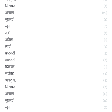
सितंबर
(9)
अगस्त
(25)
जुलाई
(8)
जून
(11)
मई
(7)
अप्रैल
(8)
मार्च
(5)
फ़रवरी
(9)
जनवरी
(3)
दिसंबर
(11)
नवंबर
(6)
अक्टूबर
(6)
सितंबर
(6)
अगस्त
(15)
जुलाई
(15)
जून
(7)