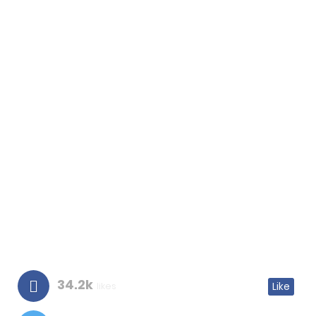
34.2k
likes
Like