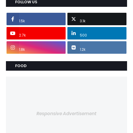
FOLLOW US
1.5k
3.1k
2.7k
500
1.8k
1.2k
FOOD
Responsive Advertisement