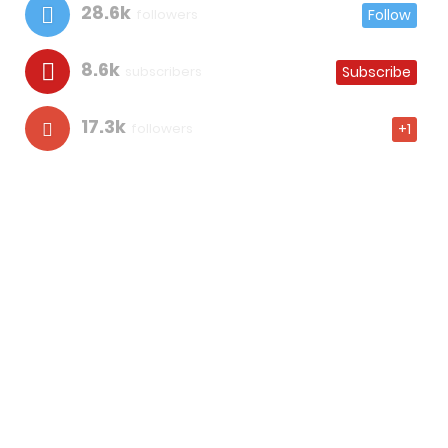
28.6k
followers
Follow
8.6k
subscribers
Subscribe
17.3k
followers
+1