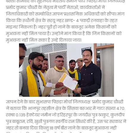
बस्ती। सोमवार को सुहेलदेव भारतीय समाज पार्टी पिछड़ा मोर्चा जिलाध्यक्ष
प्रमोद कुमार चौधरी के नेतृत्व में पार्टी नेताओं, कार्यकर्ताओं ने
जिलाधिकारी को सम्बोधित ज्ञापन प्रशासनिक अधिकारी को सौंपा। मांग
किया कि रूधौली क्षेत्र के सरयू नहर खण्ड- 4 पकड़ी रजवाहा के तहत
माइनर निकला है। नहर पूरी हो जाने के बावजूद अनेक किसानोेें को
मुआवजा नहीं मिल पाया है। उन्होने मांग किया है कि जिन किसानों को
मुआवजा नहीं मिल सका है उन्हें दिलाया जाय।
ज्ञापन देने के बाद सुभासपा पिछड़ा मोर्चा जिलाध्यक्ष प्रमोद कुमार चौधरी
ने बताया कि भानपुर तहसील क्षेत्र के सिसवा बरूआर में गाटा संख्या 470.
रक्बा 0.135 हेक्टेयर जमीन जो हरिहरपुर के जगदीश पुत्र ठाकुर, कुलदीप
पुत्र बाबूराम, रवि, खुशी पुत्रगण स्वर्गीय राम सिधारे की है, उस पर सरकार ने
नहर तो बनवा दिया किन्तु 18 वर्ष बीत जाने के बावजूद मुआवजा नहीं