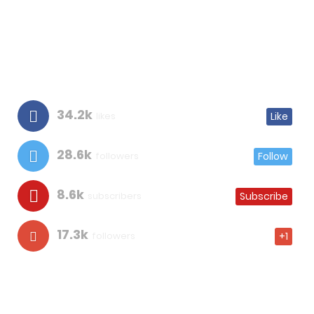
34.2k
likes
Like
28.6k
followers
Follow
8.6k
subscribers
Subscribe
17.3k
followers
+1