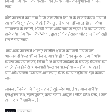
मिला। मांग किया कि किसानों को उनके जमीन का मुआवजा दिलाया
जाय।
सौंपे ज्ञापन में कहा गया है कि जल जीवन मिशन के तहत ठेकेदार गांवों में
सड़कों की खुदाई करा दे रहे हैं किन्तु उन्हें पाटा नहीं जा रहा है। सल्टौआ
गोपालपुर के लपसी, भौखरी, पिपरी आदि गांवों में सड़क और खण्डजा खोद
डाले गये। मांग किया कि ठेकेदार द्वारा खोदी गई सड़क और खण्डजे को सही
ढंग से पाटा जाय।
एक अन्य ज्ञापन में भानपुर तहसील क्षेत्र के कोठिली गांव में बने
आंगनवाडी केन्द्र की जमीन पर गांव के ही द्वारिका पुत्र दयाराम ने अवैध
कब्जा कर दीवाल जोड़ लिया है, 15 सी की कार्रवाई के बावजूद बेदखली की
कार्रवाई न होने से आंगनवाड़ी केन्द्र का बाउन्ड्रीवाल नहीं बन पा रहा है।
यहां अवैध कब्जा हटवाकर आंगनवाड़ी केन्द्र का बाउन्ड्रीवाल पूरा कराया
जाय।
ज्ञापन सौंपने वालों में मुख्य रूप से सुहेलदेव भारतीय समाज पार्टी के
वृजभूषण मिश्र, सूरज कुमार, कृष्ण प्रताप, अब्दुल अजीज, रमेश चन्द्र, अमन
राजभर आदि शामिल रहे।