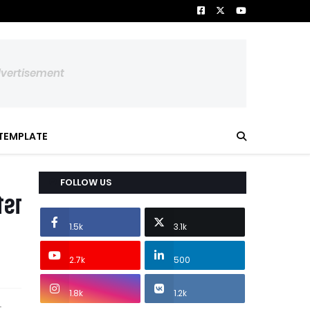
dvertisement
TEMPLATE
FOLLOW US
जेश
1.5k
3.1k
2.7k
500
1.8k
1.2k