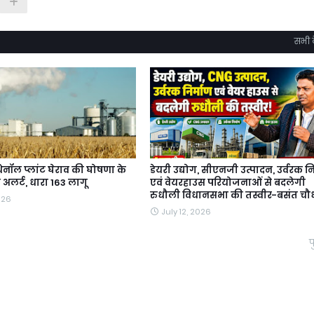
सभी द
थेनॉल प्लांट घेराव की घोषणा के
डेयरी उद्योग, सीएनजी उत्पादन, उर्वरक नि
 अलर्ट, धारा 163 लागू
एवं वेयरहाउस परियोजनाओं से बदलेगी
रुधौली विधानसभा की तस्वीर-बसंत चौ
026
July 12, 2026
प