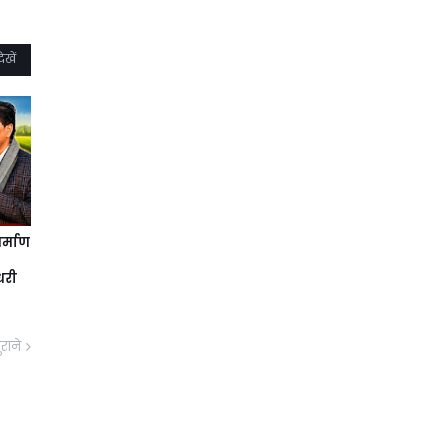
ेखें
र्माण
धरी
ुराने