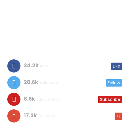
34.2k
likes
Like
28.6k
followers
Follow
8.6k
subscribers
Subscribe
17.3k
followers
+1