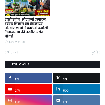
डेयरी उद्योग, सीएनजी उत्पादन,
उर्वरक निर्माण एवं वेयरहाउस
परियोजनाओं से बदलेगी रुधौली
विधानसभा की तस्वीर-बसंत
चौधरी
July 12, 2026
और नया
पुराने
FOLLOW US
1.5k
3.1k
2.7k
500
1.8k
1.2k