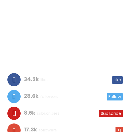
34.2k
likes
Like
28.6k
followers
Follow
8.6k
subscribers
Subscribe
17.3k
followers
+1