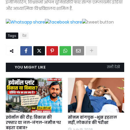
इंजीनियरिंग, विश्वकर्मा ओपन यूनिवर्सिटी फार सेल्फ एम्प्लायमेंट इंडिया
और आध्यात्मिक विश्वविद्यालय शामिल हैं.
Tags
देश
YOU MIGHT LIKE
सभी देखें
इथेनॉल की दौड़: विकास की
सोनम वांगचुक -भूख हड़ताल
रफ्तार या जल-जंगल-जमीन पर
नहीं, लोकतंत्र की परीक्षा
बढ़ता दबाव?
July 15, 2026