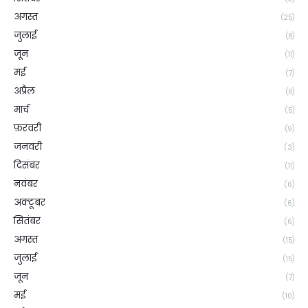
अगस्त
(25)
जुलाई
(8)
जून
(11)
मई
(7)
अप्रैल
(8)
मार्च
(5)
फ़रवरी
(9)
जनवरी
(3)
दिसंबर
(11)
नवंबर
(6)
अक्टूबर
(6)
सितंबर
(6)
अगस्त
(15)
जुलाई
(15)
जून
(7)
मई
(10)