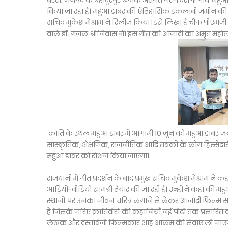
बस्ती: जनपद के बहादुरपुर ब्लाक अंतर्गत गैर-चिरागी गांव ‘म
किया जा रहा है। महुआ डाबर की ऐतिहासिक इंकलाबी जमीन की 
सचिव मुकेश मेश्राम ने रिलीज किया। इसे लिखा है चीफ पीएमजी रह
वाले डॉ. गजल श्रीनिवास ने। इस गीत को आजादी का अमृत महोत्
क्रांति के स्थल महुआ डाबर में आगामी 10 जून को महुआ डाबर 
सांस्कृतिक, शैक्षणिक, राजनीतिक आदि तबको के लोग हिस्सेदार
महुआ डाबर को रोशन किया जाएगा।
राजधानी में गीत प्रदर्शन के बाद प्रमुख सचिव मुकेश मेश्राम ने क
आडियो-वीडियो सामग्री तैयार की जा रही है। उन्होंने कहा की 
स्थानों पर उनका जीवन चरित्र लगाने से लेकर आजादी फिल्म समा
हैं जिसके जरिए क्रांतिवीरों की कहानियाँ नई पीढी तक प्रसार
लेखक और दस्तावेजी फिल्मकार शाह आलम की सेवाएं ली जाएगी. प्