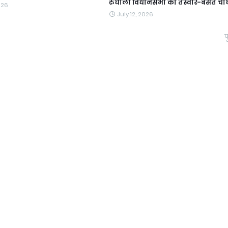
रुधौली विधानसभा की तस्वीर-बसंत चौ
026
July 12, 2026
प