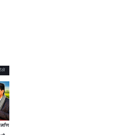
ेखें
र्माण