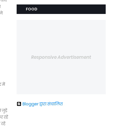
 याद
ख
FOOD
ने
Responsive Advertisement
में
Blogger द्वारा संचालित
जुड़े
र रहे
 रहे