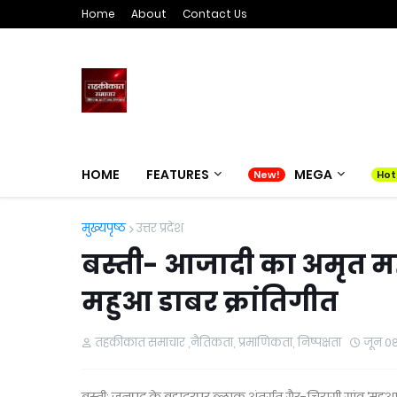
Home
About
Contact Us
HOME
FEATURES
MEGA
मुख्यपृष्ठ
उत्तर प्रदेश
बस्ती- आजादी का अमृत महो
महुआ डाबर क्रांतिगीत
तहकीकात समाचार ,नैतिकता, प्रमाणिकता, निष्पक्षता
जून 0