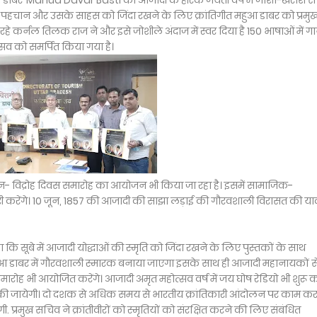
हुआ डाबर’ Mahua Davar Basti को आजादी के हीरक जयंती वर्ष में जोशो-खरोश से
पहचान और उसके साहस को जिंदा रखने के लिए क्रांतिगीत महुआ डाबर को प्रमु
े कर्नल तिलक राज ने और इसे जोशीले अंदाज में स्वर दिया है 150 भाषाओं में गा
सव को समर्पित किया गया है।
जन- विद्रोह दिवस समारोह का आयोजन भी किया जा रहा है। इसमें सामाजिक-
ी करेंगे। 10 जून, 1857 की आजादी की साझा लड़ाई की गौरवशाली विरासत की याद 
हा कि सूबे में आजादी योद्धाओं की स्मृति को जिंदा रखने के लिए पुस्तकों के साथ
महुआ डाबर में गौरवशाली स्मारक बनाया जाएगा इसके साथ ही आजादी महानायकों से 
रोह भी आयोजित करेंगे। आजादी अमृत महोत्सव वर्ष में जय घोष रेडियो भी शुरू क
ित की जायेगी। दो दशक से अधिक समय से भारतीय क्रांतिकारी आंदोलन पर काम कर
रमुख सचिव ने क्रांतीवीरों को स्मृतियों को संरक्षित करने की लिए संबंधित