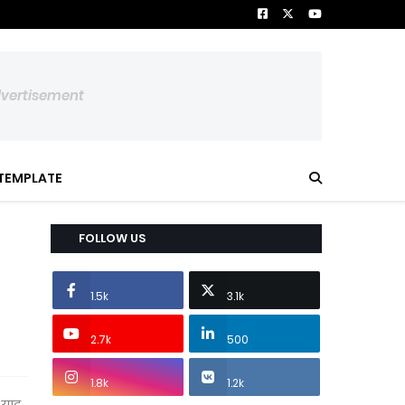
dvertisement
TEMPLATE
FOLLOW US
1.5k
3.1k
2.7k
500
1.8k
1.2k