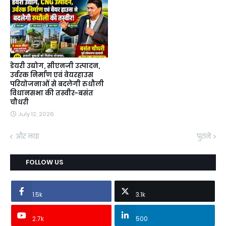
डेयरी उद्योग, सीएनजी उत्पादन,
उर्वरक निर्माण एवं वेयरहाउस
परियोजनाओं से बदलेगी रुधौली
विधानसभा की तस्वीर-बसंत
चौधरी
July 12, 2026
और नया
पुराने
FOLLOW US
1.5k
3.1k
2.7k
500