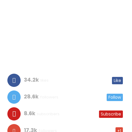
34.2k
likes
Like
28.6k
followers
Follow
8.6k
subscribers
Subscribe
17.3k
followers
+1