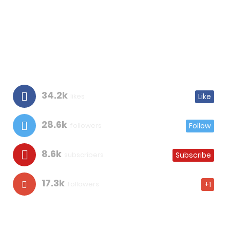
34.2k
likes
Like
28.6k
followers
Follow
8.6k
subscribers
Subscribe
17.3k
followers
+1