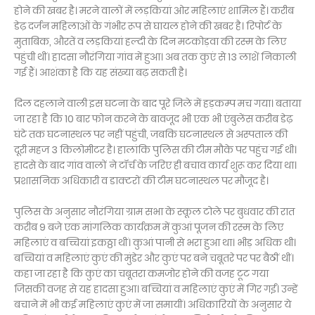
होने की खबर है। मरने वालों में लड़कियां ओर महिलाएं शामिल हैं। करीब
डेढ़ दर्जन महिलाओं के गंभीर रूप से घायल होने की खबर है। रिपोर्ट के
मुताबिक, औरतें व लड़कियां हल्दी के दिन मटकोड़वा की रस्म के लिए
पहुंची थीं। हादसा नौरंगिया गांव में हुआ। अब तक कुएं से 13 लाशें निकाली
गई हैं। आशंका है कि यह संख्या बढ़ सकती है।
दिल दहलाने वाली इस घटना के बाद पूरे जिले में हड़कम्प मच गया। बताया
जा रहा है कि 10 बार फोन करने के बावजूद भी एक भी एंबुलेंस करीब डेढ़
घंटे तक घटनास्थल पर नहीं पहुंची, जबकि घटनास्थल से अस्पताल की
दूरी महज 3 किलोमीटर है। हालांकि पुलिस की टीम मौके पर पहुंच गई थी।
हादसे के बाद गांव वालों ने टॉर्च के जरिए ही बचाव कार्य शुरू कर दिया था।
प्रशासनिक अधिकारी व डाक्टरों की टीम घटनास्थल पर मौजूद है।
पुलिस के अनुसार नौरंगिया ग्राम सभा के स्कूल टोले पर बुधवार की रात
करीब 9 बजे एक मांगलिक कार्यक्रम में कुआं पूजन की रस्म के लिए
महिलाएं व बच्चियां इकठ्ठा थीं। कुआं पानी से भरा हुआ था। भीड़ अधिक थी।
बच्चियां व महिलाएं कुएं की मुंडेर और कुएं पर बने चबूतरे पर पर बैठीं थीं।
कहा जा रहा है कि कुएं का चबूतरा कमजोर होने की वजह टूट गया
जिसकी वजह से यह हादसा हुआ। बच्चियां व महिलाएं कुएं में गिर गईं। उन्हें
बचाने में भी कई महिलाएं कुएं में जा समायीं। अधिकारियों के अनुसार ये