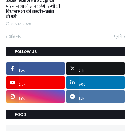
उर्वरक निर्माण एवं वेयरहाउस
परियोजनाओं से बदलेगी रुधौली
विधानसभा की तस्वीर-बसंत
चौधरी
July 12, 2026
और नया
पुराने
FOLLOW US
1.5k
3.1k
2.7k
500
1.8k
1.2k
FOOD