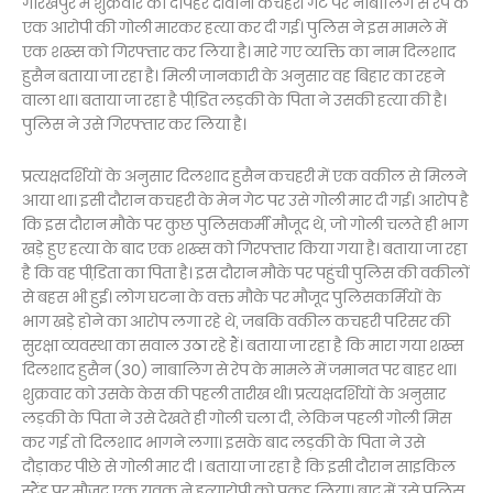
गोरखपुर में शुक्रवार की दोपहर दीवानी कचहरी गेट पर नाबालिग से रेप के
एक आरोपी की गोली मारकर हत्या कर दी गई। पुलिस ने इस मामले में
एक शख्स को गिरफ्तार कर लिया है। मारे गए व्यक्ति का नाम दिलशाद
हुसैन बताया जा रहा है। मिली जानकारी के अनुसार वह बिहार का रहने
वाला था। बताया जा रहा है पीडि़त लड़की के पिता ने उसकी हत्या की है।
पुलिस ने उसे गिरफ्तार कर लिया है।
प्रत्यक्षदर्शियों के अनुसार दिलशाद हुसैन कचहरी में एक वकील से मिलने
आया था। इसी दौरान कचहरी के मेन गेट पर उसे गोली मार दी गई। आरोप है
कि इस दौरान मौके पर कुछ पुलिसकर्मी मौजूद थे, जो गोली चलते ही भाग
खड़े हुए हत्या के बाद एक शख्स को गिरफ्तार किया गया है। बताया जा रहा
है कि वह पीडि़ता का पिता है। इस दौरान मौके पर पहुंची पुलिस की वकीलों
से बहस भी हुई। लोग घटना के वक्त मौके पर मौजूद पुलिसकर्मियों के
भाग खड़े होने का आरोप लगा रहे थे, जबकि वकील कचहरी परिसर की
सुरक्षा व्यवस्था का सवाल उठा रहे हैं। बताया जा रहा है कि मारा गया शख्स
दिलशाद हुसैन (30) नाबालिग से रेप के मामले में जमानत पर बाहर था।
शुक्रवार को उसके केस की पहली तारीख थी। प्रत्यक्षदर्शियों के अनुसार
लड़की के पिता ने उसे देखते ही गोली चला दी, लेकिन पहली गोली मिस
कर गई तो दिलशाद भागने लगा। इसके बाद लड़की के पिता ने उसे
दौड़ाकर पीछे से गोली मार दी । बताया जा रहा है कि इसी दौरान साइकिल
स्टैंड पर मौजूद एक युवक ने हत्यारोपी को पकड़ लिया। बाद में उसे पुलिस