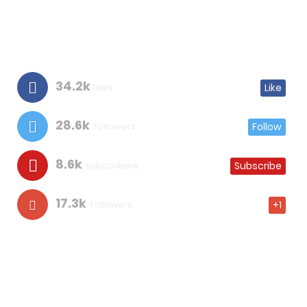
34.2k
likes
Like
28.6k
followers
Follow
8.6k
subscribers
Subscribe
17.3k
followers
+1