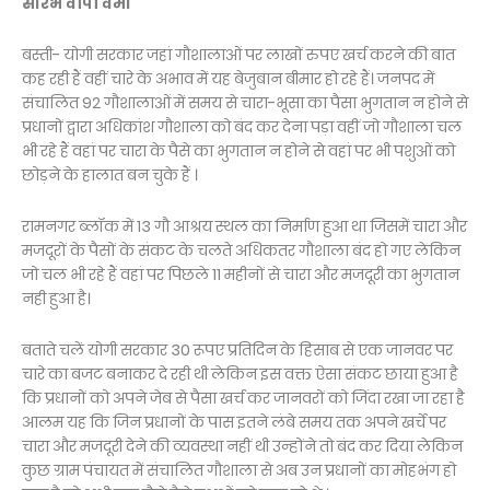
सौरभ वीपी वर्मा
बस्ती- योगी सरकार जहां गौशालाओं पर लाखों रुपए खर्च करने की बात
कह रही हैं वहीं चारे के अभाव में यह बेजुबान बीमार हो रहे हैं। जनपद में
संचालित 92 गौशालाओं में समय से चारा-भूसा का पैसा भुगतान न होने से
प्रधानों द्वारा अधिकांश गौशाला को बंद कर देना पड़ा वहीं जो गौशाला चल
भी रहे हैं वहां पर चारा के पैसे का भुगतान न होने से वहां पर भी पशुओं को
छोड़ने के हालात बन चुके हैं ।
रामनगर ब्लॉक में 13 गौ आश्रय स्थल का निर्माण हुआ था जिसमें चारा और
मजदूरों के पैसों के संकट के चलते अधिकतर गौशाला बंद हो गए लेकिन
जो चल भी रहे हैं वहां पर पिछले 11 महीनों से चारा और मजदूरी का भुगतान
नही हुआ है।
बताते चलें योगी सरकार 30 रूपए प्रतिदिन के हिसाब से एक जानवर पर
चारे का बजट बनाकर दे रही थी लेकिन इस वक्त ऐसा संकट छाया हुआ है
कि प्रधानों को अपने जेब से पैसा खर्च कर जानवरों को जिंदा रखा जा रहा है
आलम यह कि जिन प्रधानों के पास इतने लंबे समय तक अपने खर्चे पर
चारा और मजदूरी देने की व्यवस्था नहीं थी उन्होंने तो बंद कर दिया लेकिन
कुछ ग्राम पंचायत में संचालित गौशाला से अब उन प्रधानों का मोहभंग हो