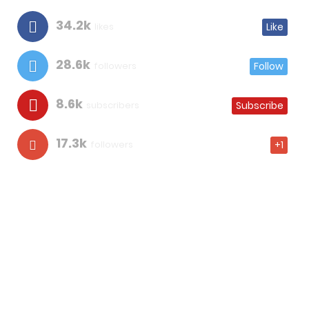
34.2k
likes
Like
28.6k
followers
Follow
8.6k
subscribers
Subscribe
17.3k
followers
+1