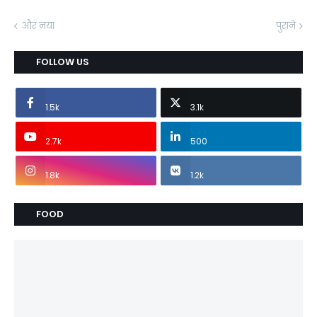
और नया
पुराने
FOLLOW US
1.5k
3.1k
2.7k
500
1.8k
1.2k
FOOD