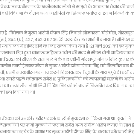
ें दर्ज मुकदमे की पुलिस जांच में तत्कालीन कोतवाल समेत बारह पुलिस व
 विवेचक संतकबीरनगर के खलीलाबाद सीओ ने साक्ष्यों के आधार पर तैयार की चार्
ै। वहीं विवेचना के दौरान अन्य आरोपितों के खिलाफ पर्याप्त साक्ष्य न मिलने के
ए गए हैं। विवेचक ने मुख्य आरोपी दीपक सिंह निवासी सोनबरसा, चौरीचौरा, गोरखपुर
), 354 (घ), 427, 452 व 67 आईटी एक्ट के तहत आरोपी बनाया है। सीजेएम कोर्
न्यायालय में हाजिर होने के लिए तलब किया गया है। 21 मार्च 2021 को दर्ज मुकदम
को जमानत रिहा हुआ था।राज्य महिला आयोग की मदद से सीएम योगी आदित्यनाथ
18 मार्च 2021 को सीएम के संज्ञान लेने के बाद एडीजी गोरखपुर जोन अखिल कुमार क
तत्कालीन एसपी हेमराज मीणा ने मुख्य आरोपी दरोगा दीपक सिंह को निलंबित कर दि
्ती, एसपी संतकबीरनगर जांच करने शिकायतकर्ता युवती के गांव पहुंचे थे। घंटों च
आ था। सबसे पहले कोतवाल समेत 10 पुलिसकर्मियों को लापरवाही बरतने के आरोप 
 था। तत्कालीन सीओ सिटी गिरिश सिंह को भी बाद में निलंबित कर दिया गया था
को हटा दिया गया था।
च 2021 को उसकी तहरीर पर कोतवाली में मुकदमा दर्ज किया गया था। युवती ने
सकर्मियों पर फर्जी मुकदमे में फंसाने समेत अन्य संगीन आरोप लगाए थे। साथ ही
नाया था। तहरीर के आधार पर मुख्य आरोपी दीपक सिंह के अलावा कोतवाली में ह