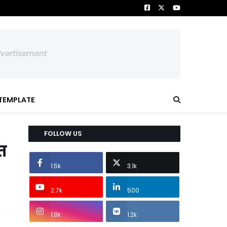
dvertisement
TEMPLATE
FOLLOW US
्त
1.5k
3.1k
2.7k
500
1.8k
1.2k