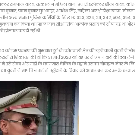
ेक्टर रामपाल यादव, तत्कालीन महिला थाना प्रभारी इंस्पेक्टर शीला यादव, को
 कुमार, पवन कुमार कुशवाहा, अवधेश सिंह, महिला आरक्षी दीक्षा यादव, नीलम स
तीन अन्य अज्ञात पुलिस कर्मियों के खिलाफ 323, 324, 211, 342, 504, 354, 
ुकदमा दर्ज किया था। पहले जांच सीओ सिटी आलोक प्रसाद को सौंपी गई थी और बा
ट्रांसफर कर दी गई थी।
 को इस प्रकरण की शुरुआत हुई थी। कोतवाली क्षेत्र की रहने वाली युवती ने सोन
फसरों से शिकायत की थी कि 31 मार्च 2020 को वह घर से अपनी दादी की दवा लेने
ंह ने उसे रोका और गाड़ी के कागजात चेकिंग के बहाने उसका मोबाइल नंबर ले लि
ा। युवती ने आपत्ति जताई तो पट्टीदारी के विवाद को आधार बनाकर उसके घरवालो