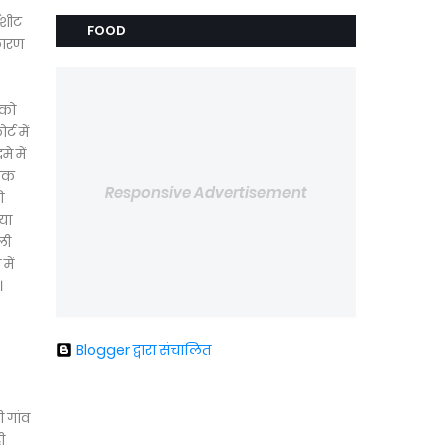
जशीट
FOOD
 कारण
 को
ट में
े में
 तक
Responsive Advertisement
ी
या
ली
में
।
Blogger द्वारा संचालित
 गांव
ी