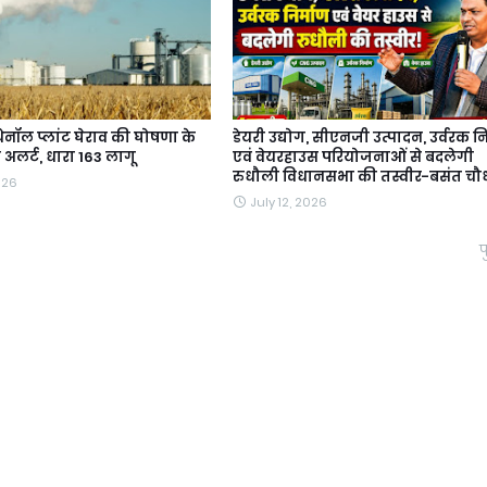
थेनॉल प्लांट घेराव की घोषणा के
डेयरी उद्योग, सीएनजी उत्पादन, उर्वरक नि
 अलर्ट, धारा 163 लागू
एवं वेयरहाउस परियोजनाओं से बदलेगी
रुधौली विधानसभा की तस्वीर-बसंत चौ
026
July 12, 2026
प