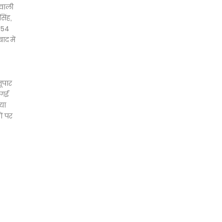
तवाली
िंह,
354
द में
ूपार
 गई
या
ं पर