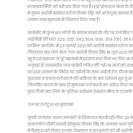
लखनऊ- उत्तर प्रदेश बस्ती जिले के बहुचर्चित अश्लीलता कांड म
राजस्वकर्मियों को बरी कर दिया गया है। हाई प्रोफाइल केस के
में मुख्य आरोपी बर्खास्त दरोगा दीपक सिंह को अभियुक्त बनाया ह
उनका नाम मुकदमे से निकाल दिया गया है।
चार्जशीट में कुल 83 लोगों के बयान साक्ष्य के तौर पर दर्ज कि
आईपीसी की धारा 323, 325, 342, 504, 506, 354 (क), 354 (ख
दाखिल चार्जशीट में 23 जुलाई 2021 को आरोपी बर्खास्त दरोगा को 
गिरफ्तार कर जेल भेजा गया आरोपी दीपक सिंह 18 जून 2021 
पहुंचे इस प्रकरण ने पूरे महकमे में हड़कंप मचा दिया था। फिर 
अगुवाई में उच्चस्तरीय जांच कमेटी गठित की गई। 19 मार्च को 
था। इधर शासन के निर्देश पर एडीजी के साथ आईजी रेंज, डीएम बस
पूछताछ व बयान दर्ज करने की प्रक्रिया के बाद एक्शन शुरू हु
निलंबित करने के साथ ही मुकदमा दर्ज करने का आदेश दिया गया
कुछ दिनों बाद जिले के पुलिस अधीक्षक हेमराज मीणा व एएसपी 
इन पर दर्ज हुआ था मुकदमा
युवती लगातार आला अफसरों से शिकायत करती रही। फिर 20 मार्
तत्कालीन चौकी प्रभारी सोनूपार दीपक सिंह के अलावा अन्य पुलि
में पैमाइश को लेकर हल्का लेखपाल व कानूनगो को भी आरोपी ब