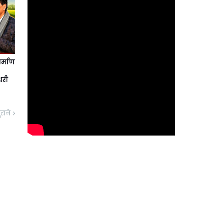
र्माण
धरी
ुराने