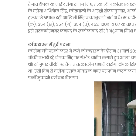
तैनात दीपक के भाई दरोगा राजन सिंह, तत्कालीन कोतवाल इंस्प
के दरोगा अभिषेक सिंह, कोतवाली के आरक्षी संजय कुमार, आलोक
हल्का लेखपाल रहीं शालिनी सिंह व कानूनगो सतीश के साथ दो-
(क), 354 (ख), 354 (ग), 354 (घ), 452, 120बी व 67 के तहत म
इसे संतकबीरनगर जनपद के खलीलाबाद सीओ अंशुमान मिश्रा को 
लॉकडाउन में हुई घटना
कोरोना की पहली लहर में लगे लॉकडाउन के दौरान 31 मार्च 2020
चौकी प्रभारी रहे दीपक सिंह पर गंभीर आरोप लगाते हुए आला अ
थी। सोनूपार चौकी पर तैनात तत्कालीन प्रभारी दारोगा दीपक सि
था। उसी दिन से दारोगा उसके मोबाइल नंबर पर फोन करने लगा थ
फर्जी मुकदमे दर्ज कर दिए गए