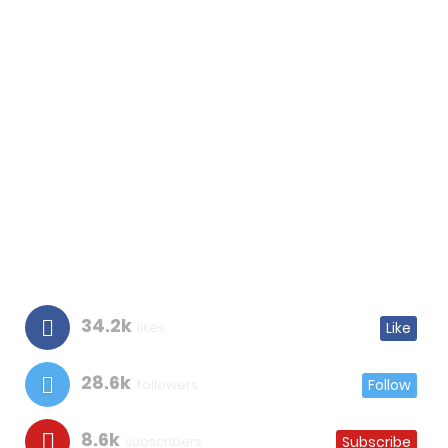
34.2k
likes
Like
28.6k
followers
Follow
8.6k
subscribers
Subscribe