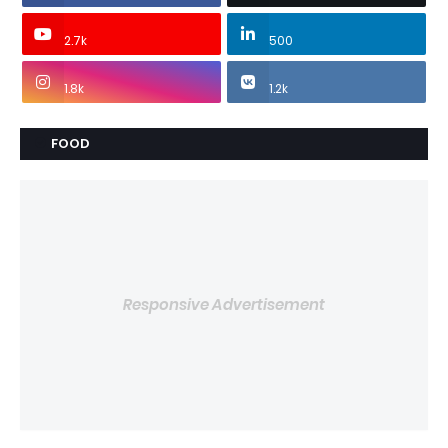
2.7k
500
1.8k
1.2k
FOOD
Responsive Advertisement