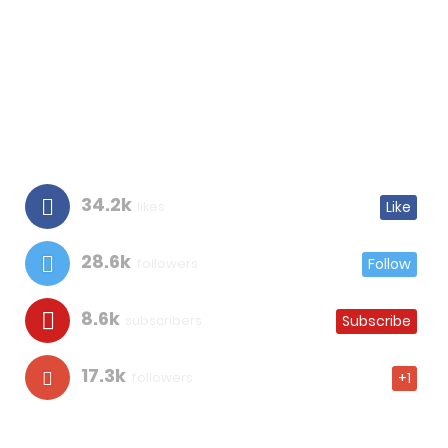
34.2k
likes
Like
28.6k
followers
Follow
8.6k
subscribers
Subscribe
17.3k
followers
+1