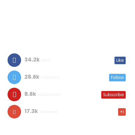
34.2k
likes
Like
28.6k
followers
Follow
8.6k
subscribers
Subscribe
17.3k
followers
+1