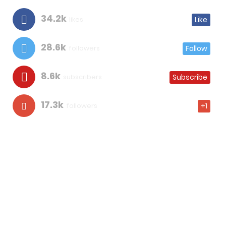
34.2k
likes
Like
28.6k
followers
Follow
8.6k
subscribers
Subscribe
17.3k
followers
+1