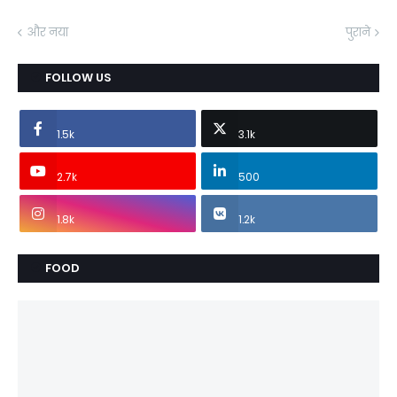
और नया
पुराने
FOLLOW US
1.5k
3.1k
2.7k
500
1.8k
1.2k
FOOD