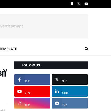
dvertisement
TEMPLATE
FOLLOW US
ाओं
1.5k
3.1k
2.7k
500
1.8k
1.2k