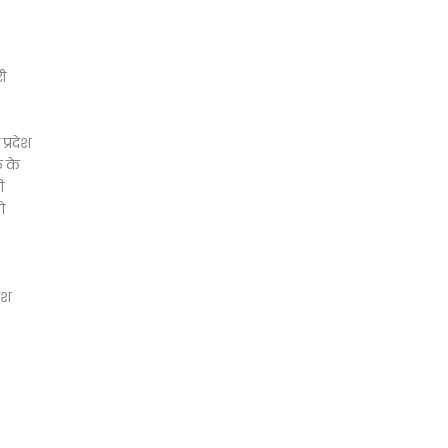
री
प्रदेश
ल के
ी
ो
ेश